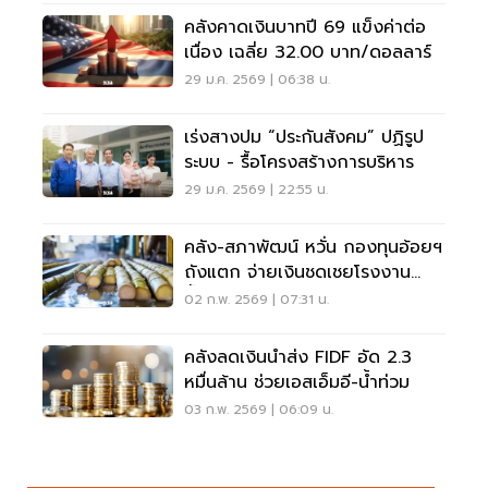
คลังคาดเงินบาทปี 69 แข็งค่าต่อ
เนื่อง เฉลี่ย 32.00 บาท/ดอลลาร์
29 ม.ค. 2569 | 06:38 น.
เร่งสางปม “ประกันสังคม” ปฏิรูป
ระบบ - รื้อโครงสร้างการบริหาร
29 ม.ค. 2569 | 22:55 น.
คลัง-สภาพัฒน์ หวั่น กองทุนอ้อยฯ
ถังแตก จ่ายเงินชดเชยโรงงาน
น้ำตาล 4 เขต
02 ก.พ. 2569 | 07:31 น.
คลังลดเงินนำส่ง FIDF อัด 2.3
หมื่นล้าน ช่วยเอสเอ็มอี-น้ำท่วม
03 ก.พ. 2569 | 06:09 น.