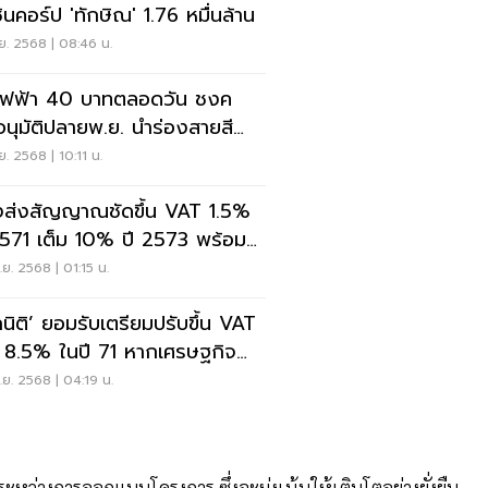
ชินคอร์ป 'ทักษิณ' 1.76 หมื่นล้าน
ย. 2568 | 08:46 น.
ฟฟ้า 40 บาทตลอดวัน ชงค
อนุมัติปลายพ.ย. นำร่องสายสี
ง-สีแดง
ย. 2568 | 10:11 น.
งส่งสัญญาณชัดขึ้น VAT 1.5%
2571 เต็ม 10% ปี 2573 พร้อม
ภาษีน้ำมันเพิ่มปี 70
ย. 2568 | 01:15 น.
กนิติ’ ยอมรับเตรียมปรับขึ้น VAT
น 8.5% ในปี 71 หากเศรษฐกิจ
ฟื้น
ย. 2568 | 04:19 น.
หว่างการออกแบบโครงการ ซึ่งจะมุ่งเน้นให้เติบโตอย่างยั่งยืน