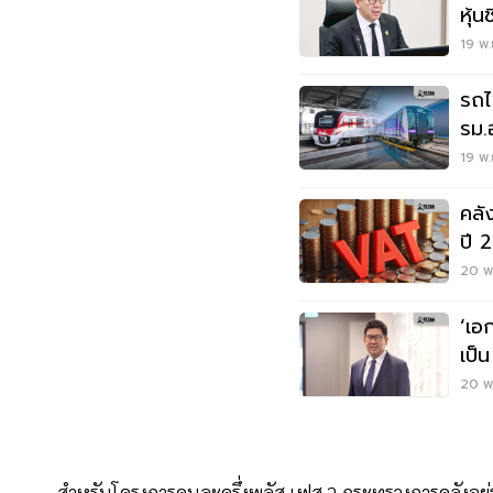
หุ้น
19 พ.
รถไ
รม.
ม่ว
19 พ.
คลั
ปี 
เก็บ
20 พ.
‘เอ
เป็
ไทย
20 พ.
สำหรับโครงการคนละครึ่งพลัส เฟส 2 กระทรวงการคลังอยู่ระ