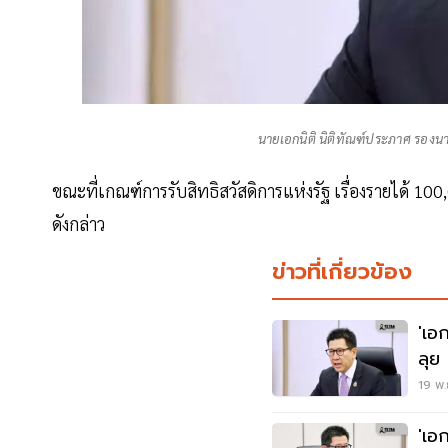
นายเอกนิติ นิติทัณฑ์ประภาศ รองน
ขณะที่เกณฑ์การรับสิทธิสวัสดิการแห่งรัฐ เรื่องรายได้ 1
ดังกล่าว
ข่าวที่เกี่ยวข้อง
'เอ
ลุย
แสน
19 พ.
'เอ