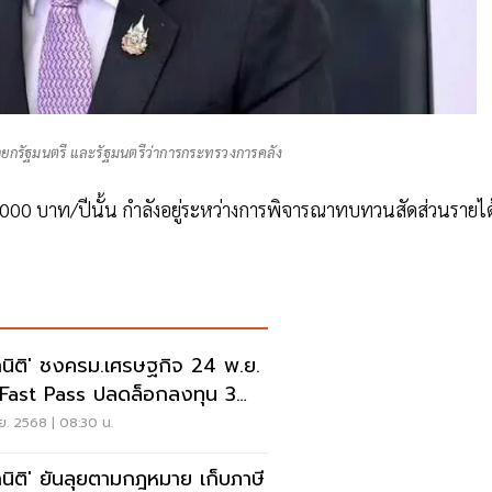
ายกรัฐมนตรี และรัฐมนตรีว่าการกระทรวงการคลัง
00,000 บาท/ปีนั้น กำลังอยู่ระหว่างการพิจารณาทบทวนสัดส่วนรายได
กนิติ' ชงครม.เศรษฐกิจ 24 พ.ย.
 Fast Pass ปลดล็อกลงทุน 3
ล้าน
ย. 2568 | 08:30 น.
กนิติ' ยันลุยตามกฎหมาย เก็บภาษี