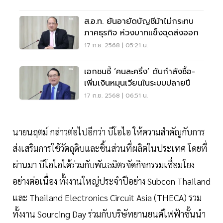
ส.อ.ท. ยันอายัดบัญชีม้าไม่กระทบ
ภาคธุรกิจ ห่วงบาทแข็งฉุดส่งออก
17 ก.ย. 2568 | 05:21 น.
เอกชนชี้ ‘คนละครึ่ง’ ดันกำลังซื้อ-
เพิ่มเงินหมุนเวียนในระบบปลายปี
17 ก.ย. 2568 | 06:51 น.
นายนฤตม์ กล่าวต่อไปอีกว่า บีโอไอ ให้ความสำคัญกับการ
ส่งเสริมการใช้วัตถุดิบและชิ้นส่วนที่ผลิตในประเทศ โดยที่
ผ่านมา บีโอไอได้ร่วมกับพันธมิตรจัดกิจกรรมเชื่อมโยง
อย่างต่อเนื่อง ทั้งงานใหญ่ประจำปีอย่าง Subcon Thailand
และ Thailand Electronics Circuit Asia (THECA) รวม
ทั้งงาน Sourcing Day ร่วมกับบริษัทยานยนต์ไฟฟ้าชั้นนำ