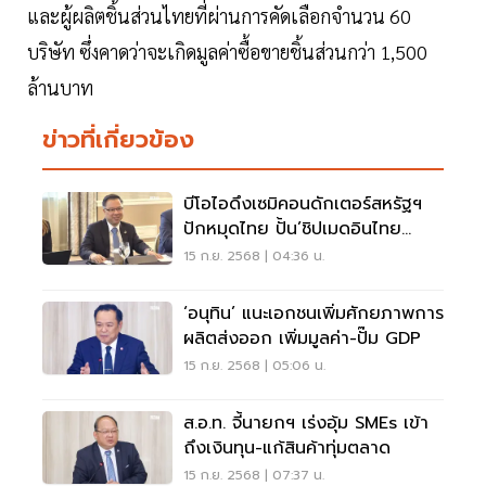
และผู้ผลิตชิ้นส่วนไทยที่ผ่านการคัดเลือกจำนวน 60
บริษัท ซึ่งคาดว่าจะเกิดมูลค่าซื้อขายชิ้นส่วนกว่า 1,500
ล้านบาท
ข่าวที่เกี่ยวข้อง
บีโอไอดึงเซมิคอนดักเตอร์สหรัฐฯ
ปักหมุดไทย ปั้น’ชิปเมดอินไทย
แลนด์’
15 ก.ย. 2568 | 04:36 น.
‘อนุทิน’ แนะเอกชนเพิ่มศักยภาพการ
ผลิตส่งออก เพิ่มมูลค่า-ปั๊ม GDP
15 ก.ย. 2568 | 05:06 น.
ส.อ.ท. จี้นายกฯ เร่งอุ้ม SMEs เข้า
ถึงเงินทุน-แก้สินค้าทุ่มตลาด
15 ก.ย. 2568 | 07:37 น.