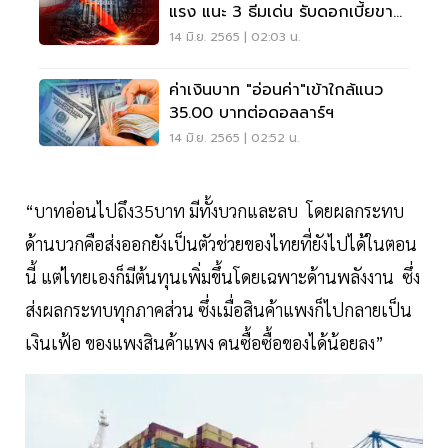
แรง แนะ 3 ธีมเด่น รับดอกเบี้ยขา
ขึ้น บาทอ่อน
14 มิ.ย. 2565 | 02:03 น.
ค่าเงินบาท "อ่อนค่า"เข้าใกล้แนว
35.00 บาทต่อดอลลาร์ฯ
14 มิ.ย. 2565 | 02:52 น.
“บาทอ่อนไปถึง35บาท มีทั้งบวกและลบ โดยผลกระทบ
ด้านบวกคือส่งออกยังเป็นตัวช่วยของไทยที่ยังไปได้ในตอน
นี้ แต่ไทยเองก็มีต้นทุนเพิ่มขึ้นโดยเฉพาะด้านพลังงาน ซึ่ง
ส่งผลกระทบทุกภาคส่วน ซึ่งเมื่อสินค้าแพงก็ไปกลายเป็น
เงินเฟ้อ ของแพงสินค้าแพง คนซื้อซื้อของได้น้อยลง”