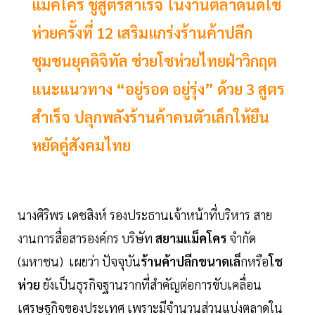
แม็คโคร ชูสูตรสำเร็จ ในงานตลาดนัดโช
ห่วยครั้งที่ 12 เสริมแกร่งร้านค้าปลีก
ชุมชนยุคดิจิทัล ช่วยโชห่วยไทยฝ่าวิกฤต
แนะแนวทาง “อยู่รอด อยู่รุ่ง” ด้วย 3 สูตร
สำเร็จ ปลุกพลังร้านค้าคนตัวเล็กให้ยืน
หยัดคู่สังคมไทย
นางศิริพร เดชสิงห์ รองประธานเจ้าหน้าที่บริหาร สาย
งานการสื่อสารองค์กร บริษัท
สยามแม็คโคร
จำกัด
(มหาชน) เผยว่า ปัจจุบัน
ร้านค้าปลีกขนาดเล็
กหรือ
โช
ห่วย
ยังเป็นธุรกิจฐานรากที่สำคัญต่อการขับเคลื่อน
เศรษฐกิจของประเทศ เพราะมีจำนวนส่วนแบ่งตลาดใน