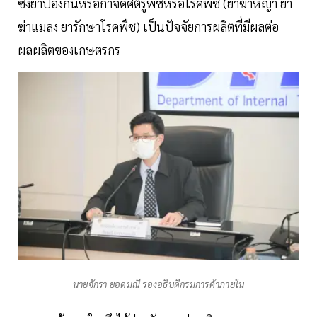
ซึ่งยาป้องกันหรือกำจัดศัตรูพืชหรือโรคพืช (ยาฆ่าหญ้า ยา
ฆ่าแมลง ยารักษาโรคพืช) เป็นปัจจัยการผลิตที่มีผลต่อ
ผลผลิตของเกษตรกร
นายจักรา ยอดมณี รองอธิบดีกรมการค้าภายใน