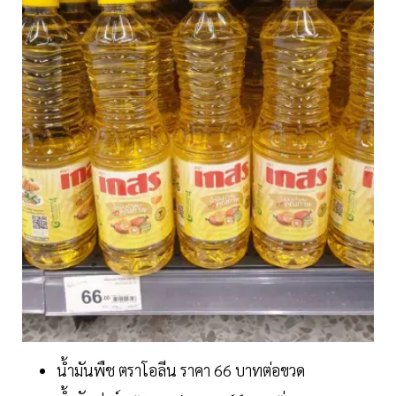
น้ำมันพืช ตราโอลีน ราคา 66 บาทต่อขวด