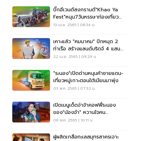
บิ๊กอีเวนต์สงกรานต์"Khao Ya
Fest"หนุน7วันหรรษาท่องเที่ยว
ระนอง"สดชื่น"
13 เม.ย. 2565 | 08:34 น.
เคาะแล้ว "คมนาคม" ปักหมุด 2
ท่าเรือ สร้างแลนด์บริดจ์ 4 แสน
ล้าน
22 เม.ย. 2565 | 09:29 น.
"ระนอง"เปิดด่านหนุนค้าชายแดน-
เที่ยวหมู่เกาะตอนใต้เมียนมาพุ่ง
03 พ.ค. 2565 | 07:32 น.
เปิดเมนูเด็ดจ่าจ้าคอฟฟี่ระนอง
ของ"น้องจ๋า" หวานใจคน
ใหม่"อนุทิน"
06 พ.ค. 2565 | 10:11 น.
ผู้ผลิตเกลือทะเลสมุทรสาครเจาะ