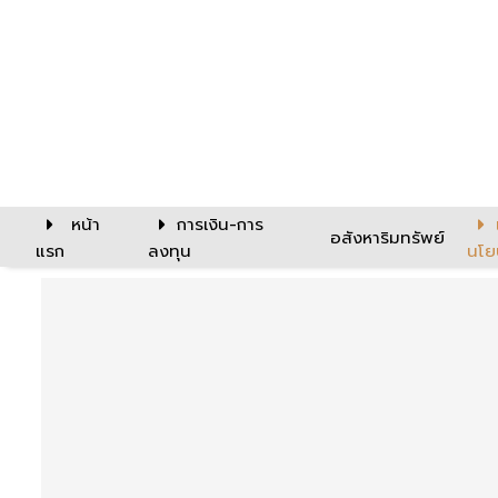
หน้า
การเงิน-การ
อสังหาริมทรัพย์
แรก
ลงทุน
นโย