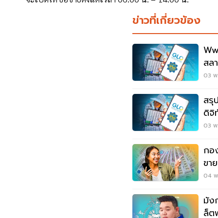
ข่าวที่เกี่ยวข้อง
Www
สลา
จบที่
03 พ.
สรุ
ดิจ
ประ
03 พ.
กอง
ขาย
เฉี
04 พ.
มัง
ล็ต