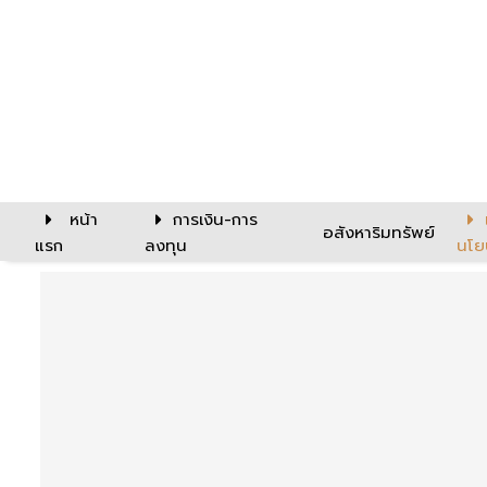
หน้า
การเงิน-การ
อสังหาริมทรัพย์
แรก
ลงทุน
นโย