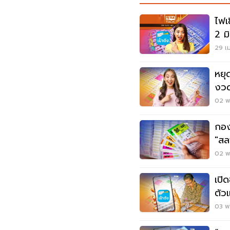
ไฟเ
2 มิ
29 เม
หยุ
งวด
สถิ
02 พ.
กอง
"สลา
02 พ.
เปิ
ตัว
ตัง
03 พ.