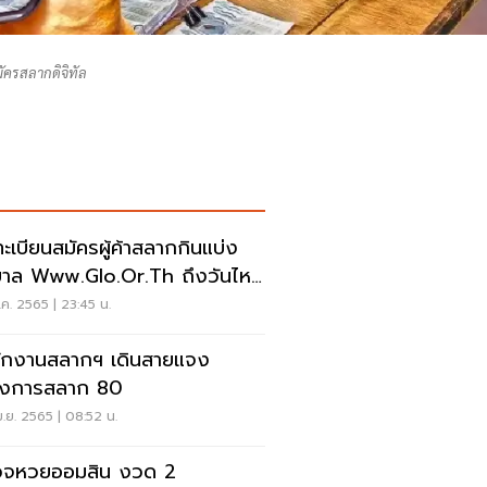
ัครสลากดิจิทัล
ะเบียนสมัครผู้ค้าสลากกินแบ่ง
าล Www.glo.or.th ถึงวันไหน
่นี่
ค. 2565 | 23:45 น.
ักงานสลากฯ เดินสายแจง
รงการสลาก 80
.ย. 2565 | 08:52 น.
วจหวยออมสิน งวด 2