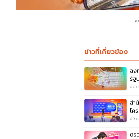
สม
ข่าวที่เกี่ยวข้อง
ลงท
รัฐบ
เช็คที
07 ม.
สำน
โค
09 เม
ตร