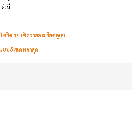
ังนี้
โควิด 19 เช็ครายละเอียดดูเลย
 แบบอัพเดทล่าสุด