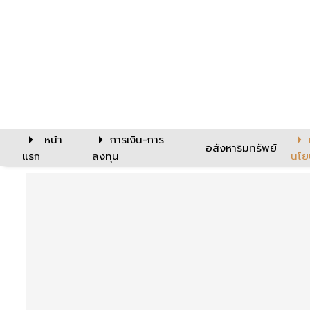
หน้า
การเงิน-การ
อสังหาริมทรัพย์
แรก
ลงทุน
นโย