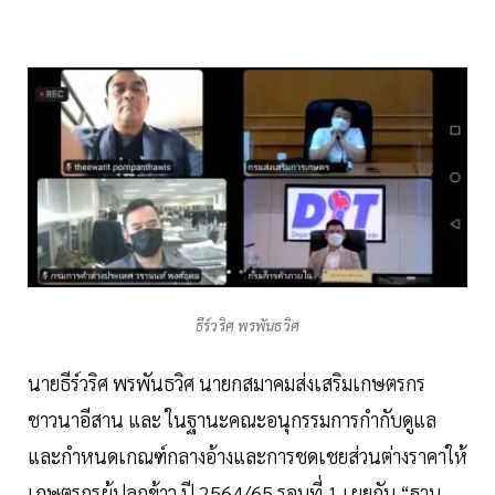
ธีร์วริศ พรพันธวิศ
นายธีร์วริศ พรพันธวิศ นายกสมาคมส่งเสริมเกษตรกร
ชาวนาอีสาน และ ในฐานะคณะอนุกรรมการกำกับดูแล
และกำหนดเกณฑ์กลางอ้างและการชดเชยส่วนต่างราคาให้
เกษตรกรผู้ปลูกข้าว ปี 2564/65 รอบที่ 1 เผยกับ “ฐาน