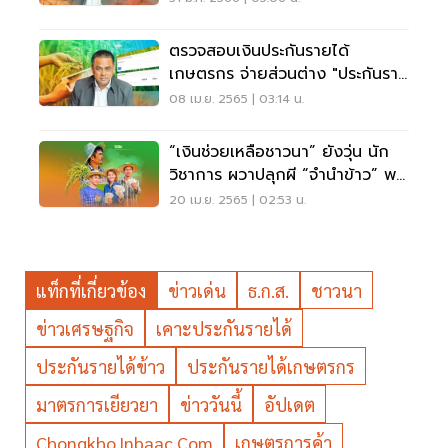
ตรวจสอบเงินประกันรายได้
เกษตรกร จ่ายส่วนต่าง "ประกันราย
ได้ข้าว" งวด 26
08 เม.ย. 2565 | 03:14 น.
“เงินช่วยเหลือชาวนา” ยังวุ่น นัก
วิชาการ ผวาปลุกผี “จำนำข้าว” พา
ชาติล่ม
20 เม.ย. 2565 | 02:53 น.
แท็กที่เกี่ยวข้อง
ข่าวเด่น
ธ.ก.ส.
ชาวนา
ข่าวเศรษฐกิจ
เคาะประกันรายได้
ประกันรายได้ข้าว
ประกันรายได้เกษตรกร
มาตรการเยียวยา
ข่าววันนี้
อัปเดต
Chongkho.inbaac.com
เกษตรการค้า