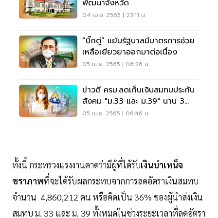
พัฒนาจังหวัด
04 เม.ย. 2565 | 23:11 น.
“บิ๊กตู่” แย้มรัฐบาลมีมาตรการช่วย
เหลือเยียวยาออกมาต่อเนื่อง
05 เม.ย. 2565 | 06:26 น.
ข่าวดี ครม.ลดเก็บเงินสมทบประกัน
สังคม "ม.33 และ ม.39" นาน 3
เดือน
05 เม.ย. 2565 | 06:46 น.
ทั้งนี้ กระทรวงแรงงานคาดว่ามีผู้ที่ได้รับ
เงินบำเหน็จ
ชราภาพ
ที่จะได้รับผลกระทบจากการลดอัตราเงินสมทบ
จำนวน 4,860,212 คน หรือคิดเป็น 36% ของผู้นำส่งเงิน
สมทบ ม. 33 และ ม. 39 ทั้งหมดในช่วงระยะเวลาที่ลดอัตรา