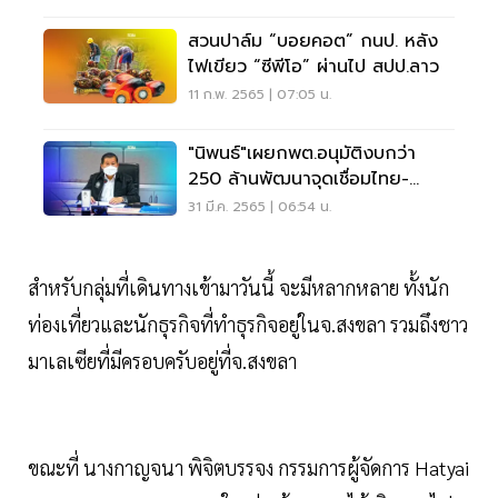
สวนปาล์ม “บอยคอต” กนป. หลัง
ไฟเขียว “ซีพีโอ” ผ่านไป สปป.ลาว
11 ก.พ. 2565 | 07:05 น.
"นิพนธ์"เผยกพต.อนุมัติงบกว่า
250 ล้านพัฒนาจุดเชื่อมไทย-
มาเลเซียด่านสะเดา
31 มี.ค. 2565 | 06:54 น.
สำหรับกลุ่มที่เดินทางเข้ามาวันนี้ จะมีหลากหลาย ทั้งนัก
ท่องเที่ยวและนักธุรกิจที่ทำธุรกิจอยู่ในจ.สงขลา รวมถึงชาว
มาเลเซียที่มีครอบครับอยู่ที่จ.สงขลา
ขณะที่ นางกาญจนา พิจิตบรรจง กรรมการผู้จัดการ Hatyai