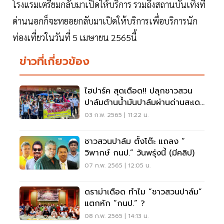
โรงแรมเตรียมกลับมาเปิดให้บริการ รวมถึงสถานบันเทิงที่
ด่านนอกก็จะทยอยกลับมาเปิดให้บริการเพื่อบริการนัก
ท่องเที่ยวในวันที่ 5 เมษายน 2565นี้
ข่าวที่เกี่ยวข้อง
ไฮปาร์ค สุดเดือด!! ปลุกชาวสวน
ปาล์มต้านน้ำมันปาล์มผ่านด่านสะเดา
(คลิป)
03 ก.พ. 2565 | 11:22 น.
ชาวสวนปาล์ม ตั้งโต๊ะ แถลง “
วิพากษ์ กนป.” วันพรุ่งนี้ (มีคลิป)
07 ก.พ. 2565 | 12:05 น.
ดราม่าเดือด ทำไม “ชาวสวนปาล์ม”
แตกหัก “กนป.” ?
08 ก.พ. 2565 | 14:13 น.