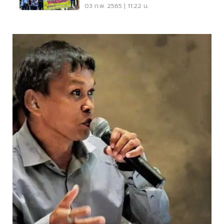
(คลิป)
03 ก.พ. 2565 | 11:22 น.