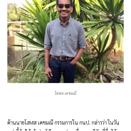
โสฬล เดชมณี
ด้านนายโสฬส เดชมณี กรรมการใน กนป. กล่าวว่า ในวัน