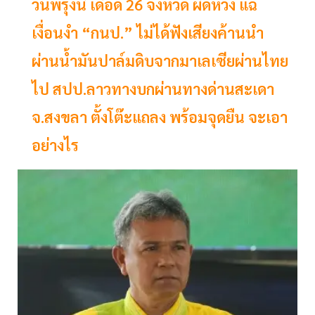
วันพรุ่งนี้ เดือด 26 จังหวัด ผิดหวัง แฉ
เงื่อนงำ “กนป.” ไม่ได้ฟังเสียงค้านนำ
ผ่านน้ำมันปาล์มดิบจากมาเลเซียผ่านไทย
ไป สปป.ลาวทางบกผ่านทางด่านสะเดา
จ.สงขลา ตั้งโต๊ะแถลง พร้อมจุดยืน จะเอา
อย่างไร