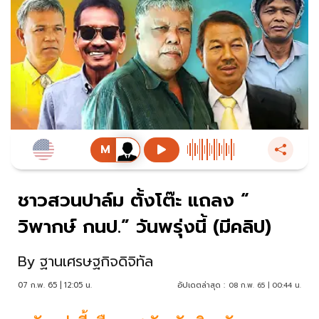
ชาวสวนปาล์ม ตั้งโต๊ะ แถลง “
วิพากษ์ กนป.” วันพรุ่งนี้ (มีคลิป)
By
ฐานเศรษฐกิจดิจิทัล
07 ก.พ. 65 | 12:05 น.
อัปเดตล่าสุด :
08 ก.พ. 65 | 00:44 น.