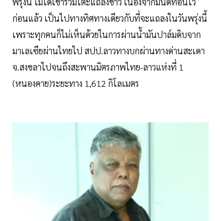
พรุ่งนี้ ไม่ได้เข้าร่วมโต๊ะแถลงข่าว เนื่องจากมีนัดที่อื่นไว้
ก่อนแล้ว เป็นไปทางทิศทางเดียวกับที่จะแถลงในวันพรุ่งนี้
เพราะทุกคนก็ไม่เห็นด้วยในการผ่านน้ำมันปาล์มดิบจาก
มาเลเซียผ่านไทยไป สปป.ลาวทางบกผ่านทางด่านสะเดา
จ.สงขลาไปจนถึงสะพานมิตรภาพไทย-ลาวแห่งที่ 1
(หนองคาย)ระยะทาง 1,612 กิโลเมตร