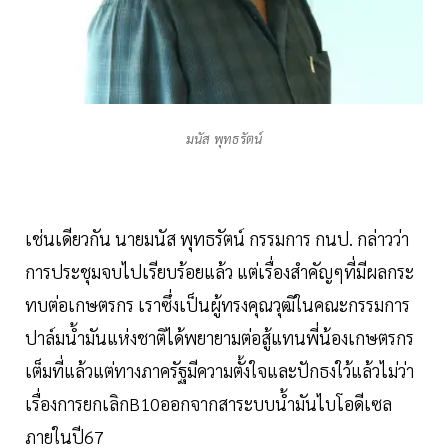
มนัส พุทธรัตน์
เช่นเดียวกัน นายมนัส พุทธรัตน์ กรรมการ กนป. กล่าวว่า
การประชุมจบไปเรียบร้อยแล้ว แต่เรื่องสำคัญๆที่มีผลกระ
ทบต่อเกษตรกร เราซึ่งเป็นผู้ทรงคุณวุฒิในคณะกรรมการ
ปาล์มน้ำมันแห่งชาติได้พยายามต่อสู้แทนพี่น้องเกษตรกร
เต็มที่แล้วแต่ทางภาครัฐมีความตั้งใจและปักธงใว้แล้วไม่ว่า
เรื่องการยกเลิกB10ออกจากสาระบบน้ำมันไบโอดีเซล
ภายในปี67