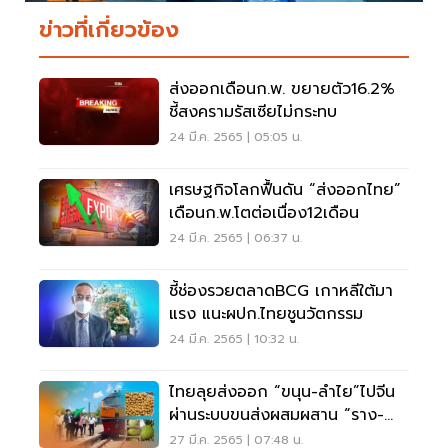
ข่าวที่เกี่ยวข้อง
ส่งออกเดือนก.พ. ขยายตัว16.2%
ชี้สงครามรัสเซียไม่กระทบ
24 มี.ค. 2565 | 05:05 น.
เศรษฐกิจโลกฟื้นดัน “ส่งออกไทย”
เดือนก.พ.โตต่อเนื่อง12เดือน
24 มี.ค. 2565 | 06:37 น.
ชี้ช่องรวยตลาดBCG เกาหลีใต้มา
แรง แนะผปก.ไทยชูนวัตกรรม
24 มี.ค. 2565 | 10:32 น.
ไทยลุยส่งออก “ขนุน-ลำไย”ไปจีน
ผ่านระบบขนส่งผสมผสาน “ราง-
รถ”
27 มี.ค. 2565 | 07:48 น.