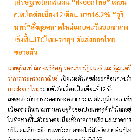
เศรษฐกิจโลกฟื้นดัน “ส่งออกไทย” เดือน
ก.พ.โตต่อเนื่อง12เดือน บวก16.2% “จุริ
นทร์”สั่งลุยตลาดใหม่แถบตะวันออกกลาง
เล็งฟื้นJTCไทย-ซาอุฯ ดันส่งออกไทย
ขยายตัว
นายจุรินทร์ ลักษณวิศิษฏ์ รองนายกรัฐมนตรี และรัฐมนตรี
ว่าการกระทรวงพาณิชย์
เปิดเผยตัวเลขส่งออกดือนก.พ.ว่า
การส่งออกไทย
ขยายตัวต่อเนื่องเป็นเดือนที่12 ซึ่ง
สอดคล้องกับการส่งออกของหลายประเทศในภูมิภาคเอเชีย
เนืองจากกิจกรรมทางเศรษฐกิจของประเทศคู่ค้าทั่วโลกอยู่
ในทิศทางฟื้นตัวอย่างต่อเนื่องทั้งภาคการผลิต และภาคการ
บริโภคแม้ว่าจะมีการแพร่ระบาดของไวรัสโควิดสายพันธุ์โอ