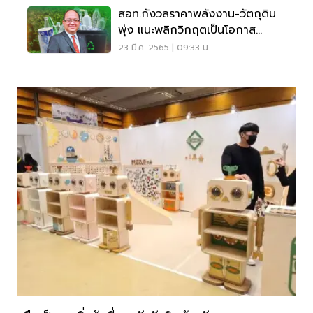
สอท.กังวลราคาพลังงาน-วัตถุดิบ
พุ่ง แนะพลิกวิกฤตเป็นโอกาส
พัฒนาสินค้าBCG
23 มี.ค. 2565 | 09:33 น.