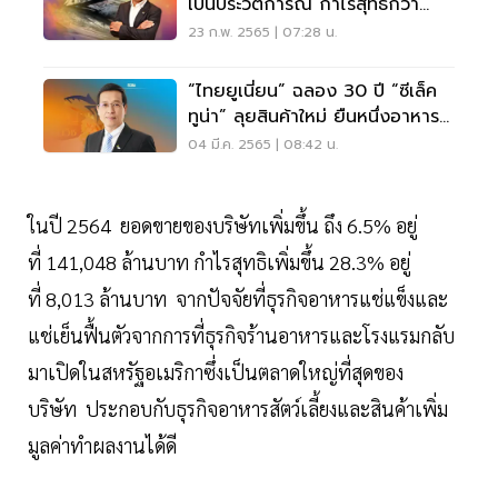
เป็นประวัติการณ์ กำไรสุทธิกว่า
8,000 ล้าน
23 ก.พ. 2565 | 07:28 น.
“ไทยยูเนี่ยน” ฉลอง 30 ปี “ซีเล็ค
ทูน่า” ลุยสินค้าใหม่ ยืนหนึ่งอาหาร
สุขภาพ
04 มี.ค. 2565 | 08:42 น.
ในปี 2564 ยอดขายของบริษัทเพิ่มขึ้น ถึง 6.5% อยู่
ที่ 141,048 ล้านบาท กำไรสุทธิเพิ่มขึ้น 28.3% อยู่
ที่ 8,013 ล้านบาท จากปัจจัยที่ธุรกิจอาหารแช่แข็งและ
แช่เย็นฟื้นตัวจากการที่ธุรกิจร้านอาหารและโรงแรมกลับ
มาเปิดในสหรัฐอเมริกาซึ่งเป็นตลาดใหญ่ที่สุดของ
บริษัท ประกอบกับธุรกิจอาหารสัตว์เลี้ยงและสินค้าเพิ่ม
มูลค่าทำผลงานได้ดี