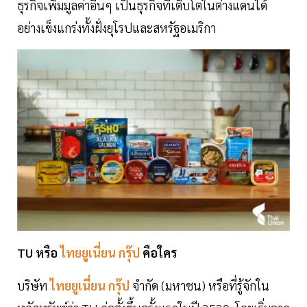
ธุรกิจเพิ่มมูลค่าอื่นๆ เป็นธุรกิจที่เติบโตในต่างแดนได้
อย่างเข็งแกร่งทั้งฝั่งยุโรปและสหรัฐอเมริกา
TU หรือ
ไทยยูเนี่ยน กรุ๊ป
คือใคร
บริษัท
ไทยยูเนี่ยน กรุ๊ป
จำกัด (มหาชน) หรือที่รู้จักใน