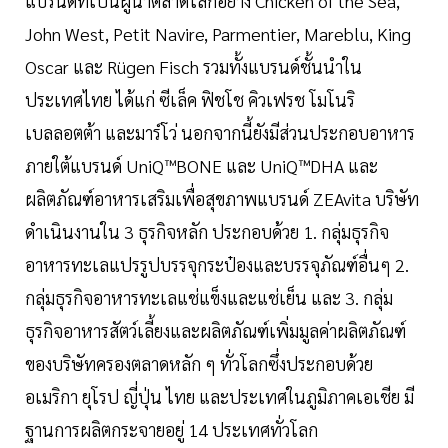
แบรนด์ที่เป็นผู้นำตลาดโลกอย่าง Chicken of the Sea,
John West, Petit Navire, Parmentier, Mareblu, King
Oscar และ Rügen Fisch รวมทั้งแบรนด์ชั้นนำใน
ประเทศไทย ได้แก่ ซีเล็ค ฟิชโช คิวเฟรช โมโนริ
เบลลอตต้า และมาร์โว่ นอกจากนี้ยังมีส่วนประกอบอาหาร
ภายใต้แบรนด์ UniQ™BONE และ UniQ™DHA และ
ผลิตภัณฑ์อาหารเสริมเพื่อสุขภาพแบรนด์ ZEAvita บริษัท
ดำเนินงานใน 3 ธุรกิจหลัก ประกอบด้วย 1. กลุ่มธุรกิจ
อาหารทะเลแปรรูปบรรจุกระป๋องและบรรจุภัณฑ์อื่นๆ 2.
กลุ่มธุรกิจอาหารทะเลแช่แข็งและแช่เย็น และ 3. กลุ่ม
ธุรกิจอาหารสัตว์เลี้ยงและผลิตภัณฑ์เพิ่มมูลค่าผลิตภัณฑ์
ของบริษัทครองตลาดหลัก ๆ ทั่วโลกซึ่งประกอบด้วย
อเมริกา ยุโรป ญี่ปุ่น ไทย และประเทศในภูมิภาคเอเชีย มี
ฐานการผลิตกระจายอยู่ 14 ประเทศทั่วโลก