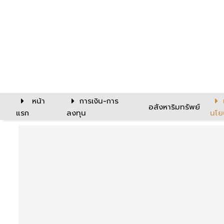
หน้า
การเงิน-การ
อสังหาริมทรัพย์
แรก
ลงทุน
นโย