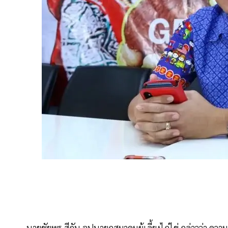
นายชัยพร สีถัน อุปนายกสมาคมผู้เลี้ยงไก่ไข่ กล่าวว่า 