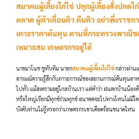
สมาคมผู้เลี้ยงไก่ไข่ ปลุกผู้เลี้ยงสั่งปล
ตลาด ผู้ค้าเลื่อนคิว คืนคิว อย่าพึ่งราชก
เคาะราคาต้นทุน ตามที่กระทรวงพาณิชย์ ร
เหมาะสม เกษตรกรอยู่ได้
นายมาโนช ชูทับทิม นายก
สมาคมผู้เลี้ยงไก่ไข่
กล่าวผ่านแอ
อารมณ์ความรู้สึกกับภาวะการณ์ของสถานการณ์ต้นทุนอาหา
ไปทั่ว แม้สงครามอยู่ไกลบ้านเรา แต่คำว่า ฝนตกบ้านน้องฟ้
หรือใหญ่เรียกมีทุกข์ร่วมทุกข์ อนาคตจะไปทางไหนไม่มีใ
บังคับท่านไม่รู้หรอกว่าเกษตรกรเขาเดือดร้อนขนาดไหน