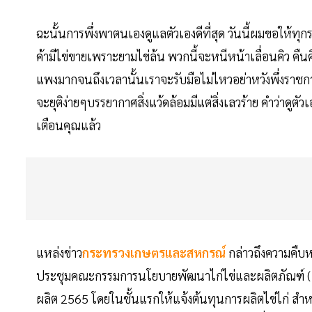
ฉะนั้นการพึ่งพาตนเองดูแลตัวเองดีที่สุด วันนี้ผมขอให้ทุกราย
ค้ามีไข่ขายเพราะยามไข่ล้น พวกนี้จะหนีหน้าเลื่อนคิว คืนค
แพงมากจนถึงเวลานั้นเราจะรับมือไม่ไหวอย่าหวังพึ่งราชกา
จะยุติง่ายๆบรรยากาศสิ่งแว้ดล้อมมีแต่สิ่งเลวร้าย คำว่าดู
เตือนคุณแล้ว
แหล่งข่าว
กระทรวงเกษตรและสหกรณ์
กล่าวถึงความคืบห
ประชุมคณะกรรมการนโยบายพัฒนาไก่ไข่และผลิตภัณฑ์ (เอ้
ผลิต 2565 โดยในชั้นแรกให้แจ้งต้นทุนการผลิตไข่ไก่ สำห