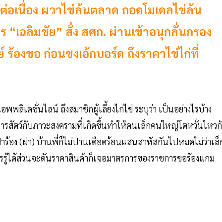
ดไก่ต่อเนื่อง ผวาไข่ล้นตลาด ถอดโมเดลไข่ล้น
าร “เฉลิมชัย” สั่ง สศก. ผ่านเข้าอนุกลั่นกรอง
้องขอ ก่อนชงเอ้กบอร์ด ถึงราคาไข่ไก่ที่
พพลิเคชั่นไลน์ ถึงสมาชิกผู้เลี้ยงไก่ไข่ ระบุว่า เป็นอย่างไรบ้าง
รสัตว์กับภาวะสงครามที่เกิดขึ้นทำให้คนเล็กคนใหญ่โตหวั่นไหวก
าร้อง (ผ่า) บ้านพี่ก็ไม่ปานเดือดร้อนแสนสาหัสกันไปหมดไม่ว่าเล็
ครรู้ได้ส่วนจะดันราคาสินค้าก็เจอมาตรการของราชการขอร้องแกม