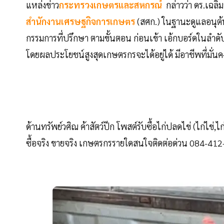
แหล่งข่าว
กระทรวงเกษตรและสหกรณ์
กล่าวว่า ดร.เฉลิ
สำนักงานเศรษฐกิจการเกษตร
(สศก.) ในฐานะดูแลอนุต้น
กรรมการที่ปรึกษา ตามขั้นตอน ก่อนเข้า เอ้กบอร์ดในลำดับต่
โดยผลประโยชน์สูงสุดเกษตรกรจะได้อยู่ได้ มีอาชีพที่มั่น
ด้านทรัพย์วศิณ ค้าสัตว์ปีก โพสต์รับซื้อไก่ปลดไข่ (ไก่ไข่,ไ
ซื้อจริง ขายจริง เกษตรกรรายใดสนใจติดต่อด่วน 084-41