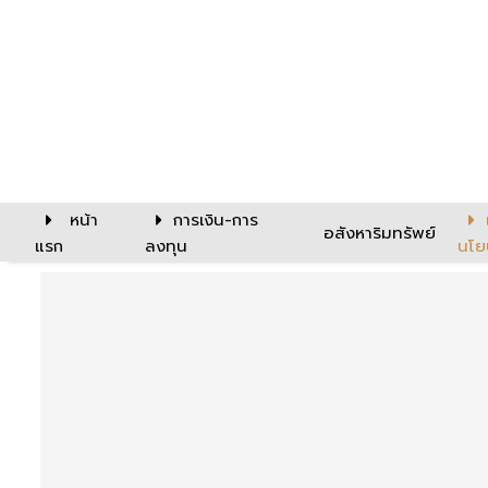
หน้า
การเงิน-การ
อสังหาริมทรัพย์
แรก
ลงทุน
นโย