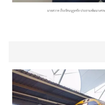
นายสวาท ธีระรัตนนุกูลชัย ประธานพัฒนาเศรษฐ