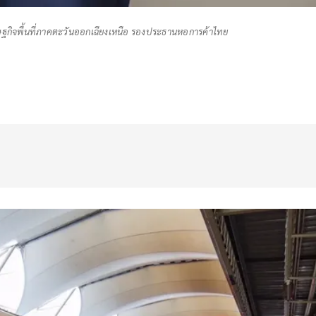
กิจพื้นที่ภาคตะวันออกเฉียงเหนือ รองประธานหอการค้าไทย