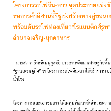
โครงการรถไฟจีน-ลาว จุดประกายแข่งขันช
หอการค้าอีสานจี้รัฐเร่งสร้างทางคู่ขอ
พร้อมดันรถไฟท่องเที่ยว"โรแมนติกส์รูท"
อำนาจเจริญ-มุกดาหาร
นายสวาท ธีระรัตนนุกูลชัย ประธานพัฒนาเศรษฐกิจพื้น
“ฐานเศรษฐกิจ” ว่า โครง การรถไฟจีน-ลาวได้สร้างการเปล
นํ้าโขง
โดยทางการและเอกชนลาว ได้ลงทุนพัฒนาสิ่งอำนวยความสะ
กระจายสินค้า (CY) และท่าเรือบก ให้เชื่อมโยงกับทางรถไ