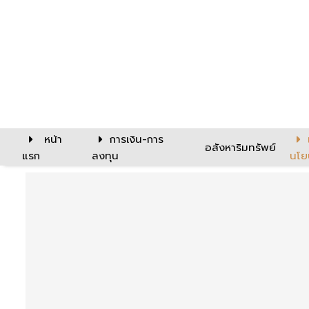
หน้า
การเงิน-การ
อสังหาริมทรัพย์
แรก
ลงทุน
นโย