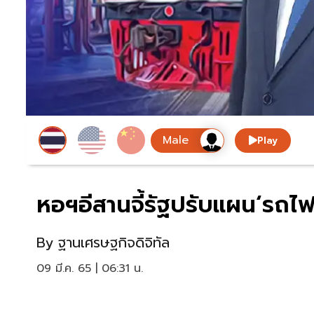
Play
หอฯอีสานจี้รัฐปรับแผน‘รถไฟ
By
ฐานเศรษฐกิจดิจิทัล
09 มี.ค. 65 | 06:31 น.