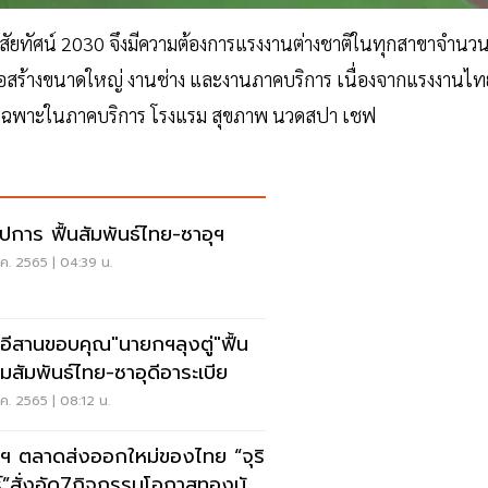
ิสัยทัศน์ 2030 จึงมีความต้องการแรงงานต่างชาติในทุกสาขาจำนว
่อสร้างขนาดใหญ่ งานช่าง และงานภาคบริการ เนื่องจากแรงงานไท
 โดยเฉพาะในภาคบริการ โรงแรม สุขภาพ นวดสปา เชฟ
ูปการ ฟื้นสัมพันธ์ไทย-ซาอุฯ
ค. 2565 | 04:39 น.
อีสานขอบคุณ"นายกฯลุงตู่"ฟื้น
มสัมพันธ์ไทย-ซาอุดีอาระเบีย
ค. 2565 | 08:12 น.
ุฯ ตลาดส่งออกใหม่ของไทย “จุริ
์”สั่งอัด7กิจกรรมโอกาสทองนัก