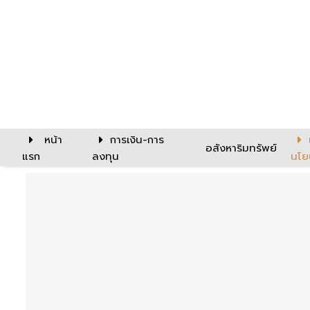
หน้า
การเงิน-การ
อสังหาริมทรัพย์
แรก
ลงทุน
นโย