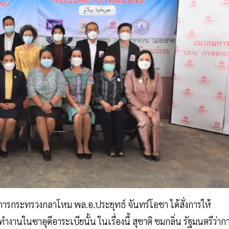
าการกระทรวงกลาโหม พล.อ.ประยุทธ์ จันทร์โอชา ได้สั่งการให้
านในซาอุดีอาระเบียนั้น ในเรื่องนี้ สุชาติ ชมกลิ่น รัฐมนตรีว่าก