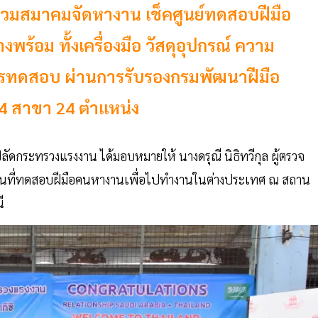
 ร่วมสมาคมจัดหางาน เช็คศูนย์ทดสอบฝีมือ
ร้อม ทั้งเครื่องมือ วัสดุอุปกรณ์ ความ
ารทดสอบ ผ่านการรับรองกรมพัฒนาฝีมือ
 สาขา 24 ตำแหน่ง
ปลัดกระทรวงแรงงาน ได้มอบหมายให้ นางดรุณี นิธิทวีกุล ผู้ตรวจ
านที่ทดสอบฝีมือคนหางานเพื่อไปทำงานในต่างประเทศ ณ สถาน
ี