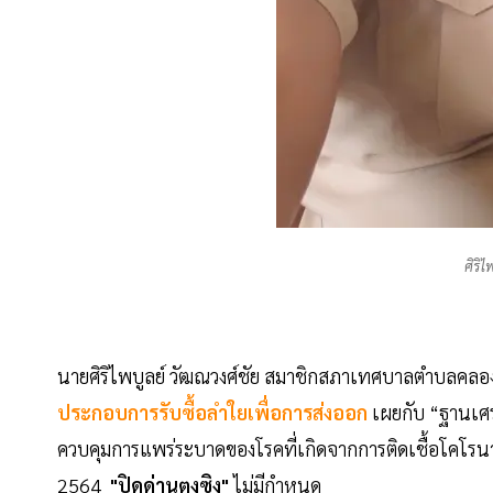
ศิริไ
นายศิริไพบูลย์ วัฒณวงศ์ชัย สมาชิกสภาเทศบาลตำบลคล
ประกอบการรับซื้อลำใยเพื่อการส่งออก
เผยกับ “ฐานเศร
ควบคุมการแพร่ระบาดของโรคที่เกิดจากการติดเชื้อโคโรนาไ
2564
"ปิดด่านตงซิง"
ไม่มีกำหนด