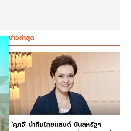
ข่าวล่าสุด
'ศุภจี' นำทีมไทยแลนด์ บินสหรัฐฯ