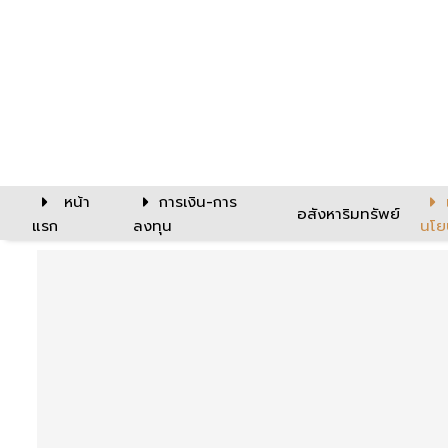
หน้า
การเงิน-การ
อสังหาริมทรัพย์
แรก
ลงทุน
นโย