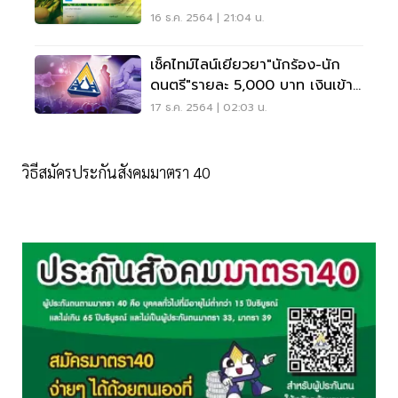
เช็คสิทธิด่วน
16 ธ.ค. 2564 | 21:04 น.
เช็คไทม์ไลน์เยียวยา"นักร้อง-นัก
ดนตรี"รายละ 5,000 บาท เงินเข้า
เมื่อไร
17 ธ.ค. 2564 | 02:03 น.
วิธีสมัครประกันสังคมมาตรา 40