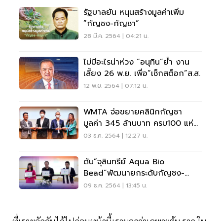
รัฐบาลยัน หนุนสร้างมูลค่าเพิ่ม
”กัญชง-กัญชา”
28 มี.ค. 2564 | 04:21 น.
ไม่มีอะไรน่าห่วง “อนุทิน”ย้ำ งาน
เลี้ยง 26 พ.ย. เพื่อ“เช็กสต็อก”ส.ส.
12 พ.ย. 2564 | 07:12 น.
WMTA จ่อขยายคลินิกกัญชา
มูลค่า 345 ล้านบาท ครบ100 แห่ง
ใน 2 ปี
03 ธ.ค. 2564 | 12:27 น.
ดัน“จุลินทรีย์ Aqua Bio
Bead”พัฒนายกระดับกัญชง-
กัญชา
09 ธ.ค. 2564 | 13:45 น.