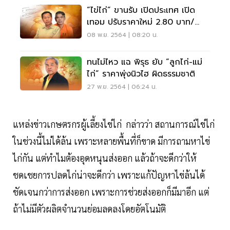
“ไข่ไก่” ขานรับ เปิดประเทศ เปิด
เทอม ปรับราคาใหม่ 2.80 บาท/
ฟอง
08 พ.ย. 2564 | 08:20 น.
ทนไม่ไหว แฉ พิรุธ ยับ “ลูกไก่-แม่
ไก่” ราคาพุ่งนิวไฮ ผิดธรรมชาติ
27 พ.ย. 2564 | 06:24 น.
แหล่งข่าวเกษตรกรผู้เลี้ยงไข่ไก่ กล่าวว่า สถานการณ์ไข่ไก่
ในช่วงนี้ไม่ได้ล้น เพราะหลายพื้นที่ก็ขาด มีการถามหาไข่
ไก่กัน แต่ทำไมต้องอุดหนุนส่งออก แล้วถ้าจะดีกว่าให้
ชดเชยการปลดไก่น่าจะดีกว่า เพราะแก้ปัญหาไข่ล้นได้
ชัดเจนกว่าการส่งออก เพราะการช่วยส่งออกก็มีมาอีก แต่
ถ้าไม่มีตัวผลิตจำนวนย่อมลดลงโดยอัตโนมัติ