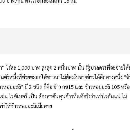
00 บาท/ตัน ครัวเรือนละไม่เกิน 16 ตัน
นา" ไร่ละ 1,000 บาท สูงสุด 2 หมื่นบาท นั้น รัฐบาลควรที่จะจ่ายให้
นตัวหนึ่งที่ช่วยชะลอให้ชาวนาไม่ต้องรีบขายข้าวได้อีกทางหนึ่ง ”ข้
วหอมมะลิ” มี 2 ชนิด ก็คือ ข้าว กข15 และ ข้าวหอมมะลิ 105 หรือ
น ไรซ์เบอรี่ เป็น ต้องหาต้นทุนข้าวที่แท้จริงว่าเท่าไรกันแน่ ไม่
นทำให้ข้าวหอมมะลิเสียหาย