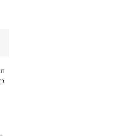
มา
าว