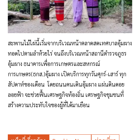
สะพานไม้ไผ่นี้เริ่มจากบริเวณหน้าตลาดสดเทศบาลอุ้มผาง
ทอดไปตามลำห้วยไร่ จนถึงบริเวณหน้าสถานีตำรวจภูธร
อุ้มผาง ธนาคารเพื่อการเกษตรและสหกรณ์
การเกษตร(ธกส.)อุ้มผาง เปิดบริการทุกวันศุกร์-เสาร์ ทุก
สัปดาห์ของเดือน โดยถนนคนเดินอุ้มผาง แผ่นดินดอย
ลอยฟ้า จะช่วยฟื้นเศรษฐกิจท้องถิ่น เศรษฐกิจชุมชนที่
สร้างความประทับใจของผู้ที่ได้มาเยือน