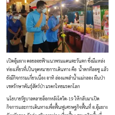
เปิดอุ้มผาง ดอยลอยฟ้าแนวพรมแดนตะวันตก ซึ่งมีแหล่ง
ท่องเที่ยวที่เป็นจุดหมายการเดินทาง คือ น้ำตกทีลอซู แล้ว
ยังมีกิจกรรมเกี่ยวเนื่อง อาทิ ล่องแพลำน้ำแม่กลอง ผืนป่า
เขตรักษาพันธุ์สัตว์ป่า มรดกไทยมรดกโลก
นโยบายรัฐบาลคลายล็อกหลังโควิด-19 ให้กลับมาเปิด
กิจการและการเดินทางเพื่อฟื้นฟูเศรษฐกิจฟื้นที่ อ.อุ้มผาง