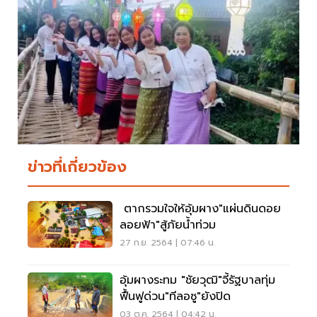
ข่าวที่เกี่ยวข้อง
ตากรวมใจให้อุ้มผาง"แผ่นดินดอย
ลอยฟ้า"สู้ภัยน้ำท่วม
27 ก.ย. 2564 | 07:46 น.
อุ้มผางระทม "ชัยวุฒิ"จี้รัฐบาลทุ่ม
ฟื้นฟูด่วน"ทีลอซู"ยังปิด
03 ต.ค. 2564 | 04:42 น.