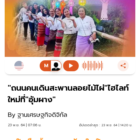
"ถนนคนเดินสะพานลอยไม้ไผ่"ไฮไลท์
ใหม่ที่"อุ้มผาง"
By
ฐานเศรษฐกิจดิจิทัล
23 พ.ย. 64 | 07:06 น.
อัปเดตล่าสุด :
23 พ.ย. 64 | 14:20 น.