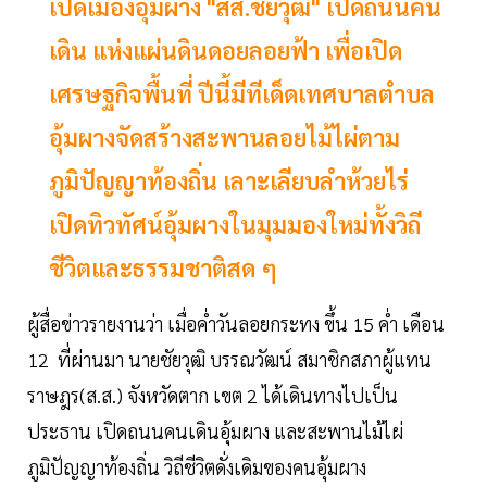
เปิดเมืองอุ้มผาง "สส.ชัยวุฒิ" เปิดถนนคน
เดิน แห่งแผ่นดินดอยลอยฟ้า เพื่อเปิด
เศรษฐกิจพื้นที่ ปีนี้มีทีเด็ดเทศบาลตำบล
อุ้มผางจัดสร้างสะพานลอยไม้ไผ่ตาม
ภูมิปัญญาท้องถิ่น เลาะเลียบลำห้วยไร่
เปิดทิวทัศน์อุ้มผางในมุมมองใหม่ทั้งวิถี
ชีวิตและธรรมชาติสด ๆ
ผู้สื่อข่าวรายงานว่า เมื่อค่ำวันลอยกระทง ขึ้น 15 ค่ำ เดือน
12 ที่ผ่านมา นายชัยวุฒิ บรรณวัฒน์ สมาชิกสภาผู้แทน
ราษฎร(ส.ส.) จังหวัดตาก เขต 2 ได้เดินทางไปเป็น
ประธาน เปิดถนนคนเดินอุ้มผาง และสะพานไม้ไผ่
ภูมิปัญญาท้องถิ่น วิถีชีวิตดั่งเดิมของคนอุ้มผาง