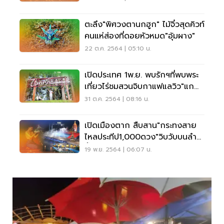
ตะลึง"พิศวงตานกฮูก" ไม้จิ๋วสุดคิวท์
คนแห่ส่องที่ดอยหัวหมด"อุ้มผาง"
22 ต.ค. 2564 | 05:10 น.
เปิดประเทศ 1พ.ย. พบรักฯที่พบพระ
เที่ยวไร่ชมสวนจิบกาแฟแลวิว"แก
รนด์แคนยอน"
31 ต.ค. 2564 | 08:16 น.
เปิดเมืองตาก สืบสาน"กระทงสาย
ไหลประทีป1,000ดวง"วิบวับบนลำ
น้ำปิง
19 พ.ย. 2564 | 06:07 น.