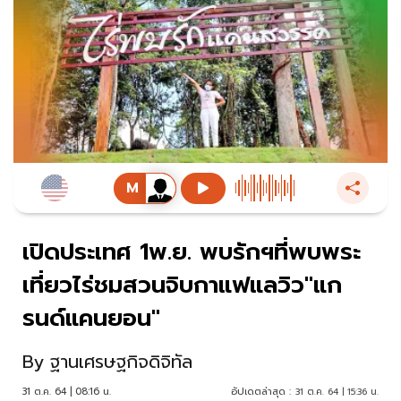
เปิดประเทศ 1พ.ย. พบรักฯที่พบพระ
เที่ยวไร่ชมสวนจิบกาแฟแลวิว"แก
รนด์แคนยอน"
By
ฐานเศรษฐกิจดิจิทัล
31 ต.ค. 64 | 08:16 น.
อัปเดตล่าสุด :
31 ต.ค. 64 | 15:36 น.