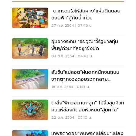
ตากรวมใจให้อุ้มผาง"แผ่นดินดอย
ลอยฟ้า"สู้ภัยน้ำท่วม
27 ก.ย. 2564 | 07:46 น.
อุ้มผางระทม "ชัยวุฒิ"จี้รัฐบาลทุ่ม
ฟื้นฟูด่วน"ทีลอซู"ยังปิด
03 ต.ค. 2564 | 04:42 น.
อันซีน"แม่สอด"ฝนตกหนักจนถนน
จากตากช่วงดอยรวกกลาย
เป็น"น้ำตก"
18 ต.ค. 2564 | 01:13 น.
ตะลึง"พิศวงตานกฮูก" ไม้จิ๋วสุดคิวท์
คนแห่ส่องที่ดอยหัวหมด"อุ้มผาง"
22 ต.ค. 2564 | 05:10 น.
เทพธิดาดอย"พบพระ"เปลี่ยน"แปลง