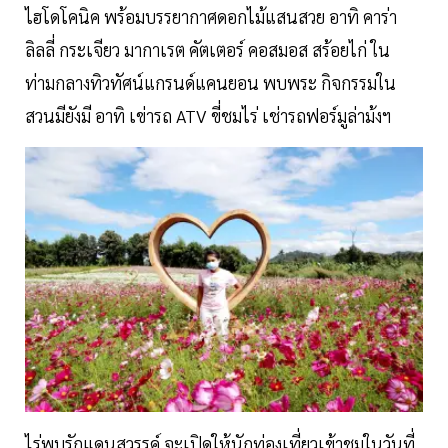
ไฮโดโคนิค พร้อมบรรยากาศดอกไม้แสนสวย อาทิ คาร่า
ลิลลี่ กระเจียว มากาเรต คัตเตอร์ คอสมอส สร้อยไก่ ใน
ท่ามกลางทิวทัศน์แกรนด์แคนยอน พบพระ กิจกรรมใน
สวนมียังมี อาทิ เข่ารถ ATV ขี่ชมไร่ เช่ารถฟอร์มูล่าม้งฯ
ไร่พบรักแดนสวรรค์ จะเปิดให้นักท่องเที่ยวเข้าชมในวันที่