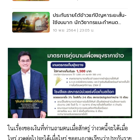
ประกันรายได้ข้าวแก้ปัญหาระยะสั้น-
ใช้งบมาก นักวิชากรแนะกำหนด
เพดานให้ชัด
10 พ.ย. 2564 | 23:05 น.
ในเรื่องของเงินที่ท่านถามตนเมื่อสักครู่ ว่างวดนี้จะได้เมื่อ
ไหร่ งวดต่อไปจะได้เมื่อไหร่ ขออนุญาตเรียนว่าประกันราย