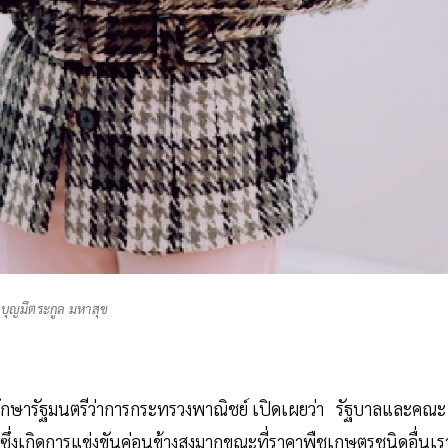
 บุญมีตระกูล มหาสุข
ปรึกษารัฐมนตรีว่าการกระทรวงพาณิชย์ เปิดเผยว่า รัฐบาลและคณะ
าวซึ่งเกิดการแข่งขันค่อนข้างสูงมากขณะที่ราคาพืชเกษตรชนิดอื่นเร