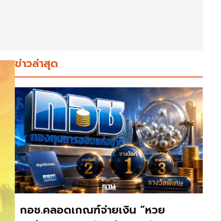
ข่าวล่าสุด
กอช.คลอดเกณฑ์จ่ายเงิน “หวย