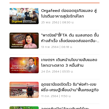
Orgafeed ต่อยอดธุรกิจแมลง สู่
โปรตีนอาหารสุนัขรักษ์โลก
25 พ.ย. 2562 | 08:30 น.
"พาณิชย์"ชี้FTA ดัน แมลงทอด ขึ้น
ห้างสำเร็จ เล็งต่อยอดส่งออกจีน-
อาเซียน
13 ก.พ. 2564 | 06:18 น.
เกษตรฯ เดินหน้านโยบายฮับแมลง
โลกเจาะตลาด 3 หมื่นล้าน
24 มี.ค. 2564 | 05:55 น.
อุดรธานีขอเปิดเร็ว รับ"พ่อค้า-เขย
ฝรั่ง-เศรษฐีเพื่อนบ้าน"ฟื้นเศรษฐกิจ
11 ต.ค. 2564 | 11:50 น.