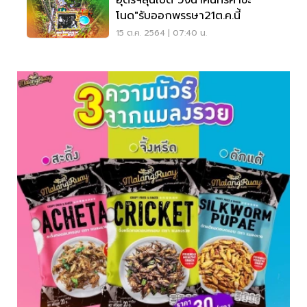
อุดรฯลุ้นเปิด"วังนาคินทร์คำชะ
โนด"รับออกพรรษา21ต.ค.นี้
15 ต.ค. 2564 | 07:40 น.