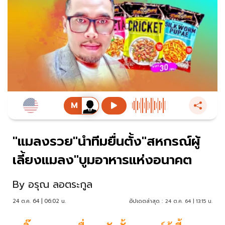
"แมลงรวย"นำทีมยื่นตั้ง"สหกรณ์ผู้
เลี้ยงแมลง"บูมอาหารแห่งอนาคต
By
อรุณ ลอตระกูล
24 ต.ค. 64 | 06:02 น.
อัปเดตล่าสุด :
24 ต.ค. 64 | 13:15 น.