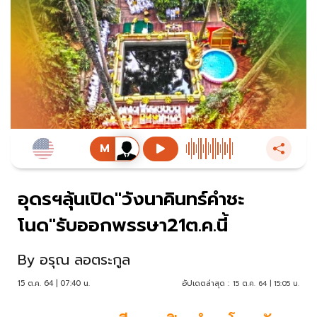
อุดรฯลุ้นเปิด"วังนาคินทร์คำชะ
โนด"รับออกพรรษา21ต.ค.นี้
By
อรุณ ลอตระกูล
15 ต.ค. 64 | 07:40 น.
อัปเดตล่าสุด :
15 ต.ค. 64 | 15:05 น.