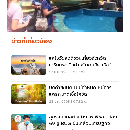
ข่าวที่เกี่ยวข้อง
แห่โชว์ของดีชวนเที่ยวจังหวัด
เตรียมพบนิวคำชะโนด เที่ยววังน้ำ
เขียวคืนกำไร
17 มิ.ย. 2563 | 06:40 น.
ปิดคำชะโนด ไม่มีกำหนด หนีการ
แพร่ระบาดเชื้อโควิด
23 ธ.ค. 2563 | 07:32 น.
อุดรฯ เสนอตัวเจ้าภาพ พืชสวนโลก
69 ชู BCG ขับเคลื่อนเศรษฐกิจ