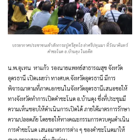
บรรยากาศประชาชนเข้าสักการะปู่ศรีสุทโธ ย่าศรีปทุมมา ที่วังนาคินทร์
คำชะโนด อ.บ้านดุง ในอดีต
น.พ.อุเทน หาแก้ว รองนายแพทย์สาธารณสุข จังหวัด
อุดรธานี เปิดเผยว่า ทางศบค.จังหวัดอุดรธานี มีการ
พิจารณาตามที่ภาคเอกชนในจังหวัดอุดรธานีเสนอขอให้
ทางจังหวัดทำการเปิดคำชะโนด อ.บ้านดุง ซึ่งที่ประชุมมี
ความเห็นชอบให้ดำเนินการเปิดได้ ภายใต้มาตรการรักษา
ความปลอดภัย โดยขอให้ทางคณะกรรมการควบคุมดำเนิน
การคำชะโนด เสนอมาตรการต่าง ๆ ของคำชะโนดมาให้
ศบค.ตรวจสอบเพิ่มเติมก่อน