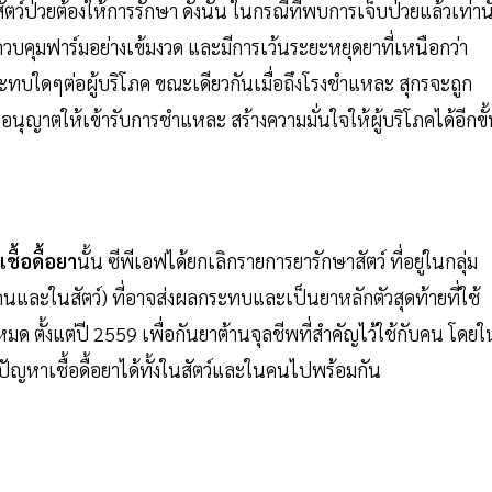
ว์ป่วยต้องให้การรักษา ดังนั้น ในกรณีที่พบการเจ็บป่วยแล้วเท่านั
ควบคุมฟาร์มอย่างเข้มงวด และมีการเว้นระยะหยุดยาที่เหนือกว่า
ระทบใดๆต่อผู้บริโภค ขณะเดียวกันเมื่อถึงโรงชำแหละ สุกรจะถูก
อนุญาตให้เข้ารับการชำแหละ สร้างความมั่นใจให้ผู้บริโภคได้อีกขั
ชื้อดื้อยา
นั้น ซีพีเอฟได้ยกเลิกรายการยารักษาสัตว์ ที่อยู่ในกลุ่ม
นคนและในสัตว์) ที่อาจส่งผลกระทบและเป็นยาหลักตัวสุดท้ายที่ใช้
ด ตั้งแต่ปี 2559 เพื่อกันยาต้านจุลชีพที่สำคัญไว้ใช้กับคน โดยใ
ปัญหาเชื้อดื้อยาได้ทั้งในสัตว์และในคนไปพร้อมกัน