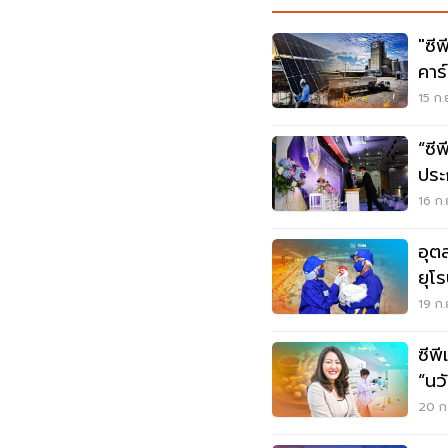
"ซี
คาร
อบก
15 ก.
“ซี
ปร
เยี
16 ก.
อุต
ยุโ
ยั่ง
19 ก.
ซีพ
“นว
อน
20 ก.