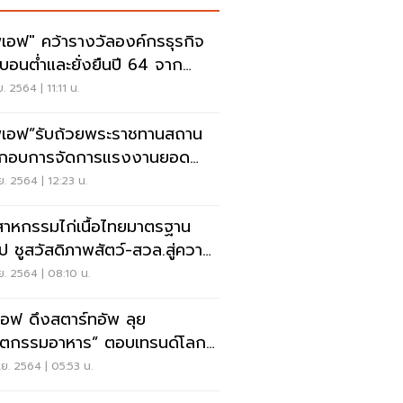
พีเอฟ" คว้ารางวัลองค์กรธุรกิจ
์บอนต่ำและยั่งยืนปี 64 จาก
.
ย. 2564 | 11:11 น.
พีเอฟ”รับถ้วยพระราชทานสถาน
ะกอบการจัดการแรงงานยอด
่ยม ปี 2564
ย. 2564 | 12:23 น.
สาหกรรมไก่เนื้อไทยมาตรฐาน
รป ชูสวัสดิภาพสัตว์-สวล.สู่ความ
ยืน
ย. 2564 | 08:10 น.
ีเอฟ ดึงสตาร์ทอัพ ลุย
ัตกรรมอาหาร” ตอบเทรนด์โลก
าคต
ย. 2564 | 05:53 น.