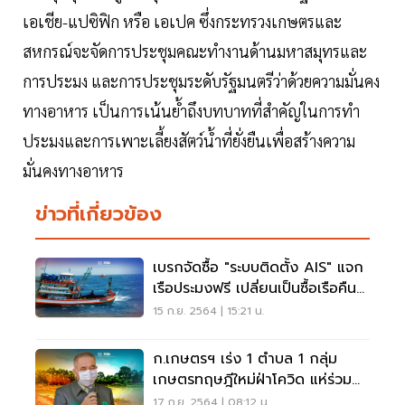
เอเชีย-แปซิฟิก หรือ เอเปค ซึ่งกระทรวงเกษตรและ
สหกรณ์จะจัดการประชุมคณะทำงานด้านมหาสมุทรและ
การประมง และการประชุมระดับรัฐมนตรีว่าด้วยความมั่นคง
ทางอาหาร เป็นการเน้นย้ำถึงบทบาทที่สำคัญในการทำ
ประมงและการเพาะเลี้ยงสัตว์น้ำที่ยั่งยืนเพื่อสร้างความ
มั่นคงทางอาหาร
ข่าวที่เกี่ยวข้อง
เบรกจัดซื้อ "ระบบติดตั้ง AIS" แจก
เรือประมงฟรี เปลี่ยนเป็นซื้อเรือคืนดี
กว่า
15 ก.ย. 2564 | 15:21 น.
ก.เกษตรฯ เร่ง 1 ตำบล 1 กลุ่ม
เกษตรทฤษฎีใหม่ฝ่าโควิด แห่ร่วม
แล้ว 2.8 หมื่นราย
17 ก.ย. 2564 | 08:12 น.