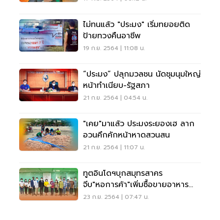
ไม่ทนแล้ว "ประมง" เริ่มทยอยติด
ป้ายทวงคืนอาชีพ
19 ก.ย. 2564 | 11:08 น.
“ประมง” ปลุกมวลชน นัดชุมนุมใหญ่
หน้าทำเนียบ-รัฐสภา
21 ก.ย. 2564 | 04:54 น.
"เคย"มาแล้ว ประมงระยองเฮ ลาก
อวนคึกคักหน้าหาดสวนสน
21 ก.ย. 2564 | 11:07 น.
ทูตอินโดฯบุกสมุทรสาคร
จีบ"หอการค้า"เพิ่มซื้อขายอาหาร
ทะเล
23 ก.ย. 2564 | 07:47 น.