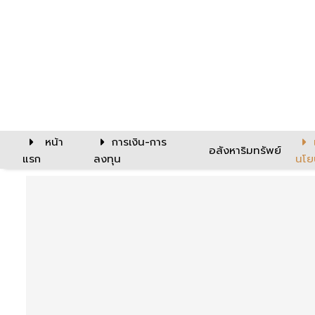
หน้า
การเงิน-การ
อสังหาริมทรัพย์
แรก
ลงทุน
นโย