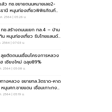
่มแล้ว ทช.ขยายถนนหมายเลข2-
รธานี หนุนท่องเที่ยวพิพิธภัณฑ์
มเจดีย์
ค. 2564 | 05:26 น.
ฮ ทช.สร้างถนนแยก ทล.4 – บ้าน
เทิน หนุนท่องเที่ยว รับไทยแลนด์ริ
ร่า
ค. 2564 | 07:03 น.
 ลุยตัดถนนเชื่อมโครงการหลวง
แฮ เชียงใหม่ ฉลุย89%
ค. 2564 | 05:08 น.
มทางหลวง ขยายทล.3ตราด-หาด
ก หนุนศก.ชายแดน เชื่อมเกาะกง
บ85%
ค. 2564 | 05:19 น.