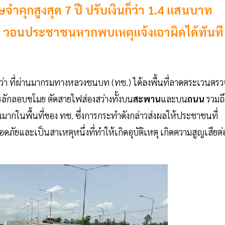
ำคุกสูงสุด 7 ปี ปรับเงินก็ว่า 1.4 แสนบาท
 วอนประชาชนหากพบเหตุแจ้งเอาผิดได้ทันที
ว่า ที่ผ่านมากรมทางหลวงชนบท (ทช.) ได้ลงพื้นที่ลาดตระเวนตรว
ารลักลอบขโมย ตัดสายไฟส่องสว่างทั้งบน
สะพาน
และบน
ถนน
รวมถึ
ในพื้นที่ของ ทช. ซึ่งการกระทำดังกล่าวส่งผลให้ประชาชนที่
และเป็นสาเหตุหนึ่งที่ทำให้เกิดอุบัติเหตุ เกิดความสูญเสียต่