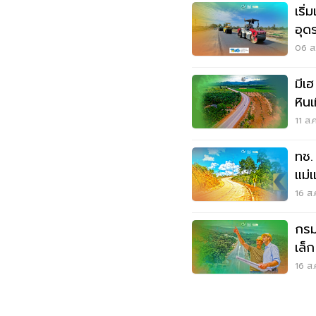
เริ
อุด
ธรร
06 ส.
มีเ
หิน
เวีย
11 ส.
ทช.
แม่
16 ส.
กร
เล็
คื
16 ส.