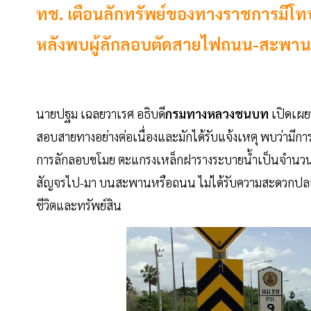
ทช. เตือนลักทรัพย์ของทางราชการมีโทษจ
หลังพบผู้ลักลอบตัดสายไฟถนน-สะพาน
นายปฐม เฉลยวาเรศ อธิบดี
กรมทางหลวงชนบท
เปิดเผย
สอบสายทางอย่างต่อเนื่องและมักได้รับแจ้งเหตุ พบว่ามีก
การลักลอบขโมย ตะแกรงเหล็กฝารางระบายน้ำเป็นจำนวนมาก
สัญจรไป-มา บนสะพานหรือถนน ไม่ได้รับความสะดวกปลอดภัย
ชีวิตและทรัพย์สิน