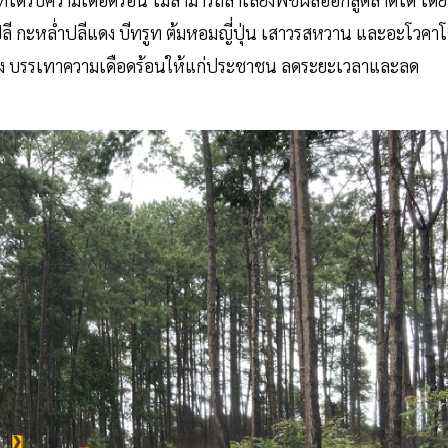
ี กะหล่ำปลีแดง บีทรูท ต้มหอมญี่ปุ่น เสาวรสหวาน และอะโวคา
รหลวง บรรเทาความเดือดร้อนให้แก่ประชาชน ลดระยะเวลาและลด