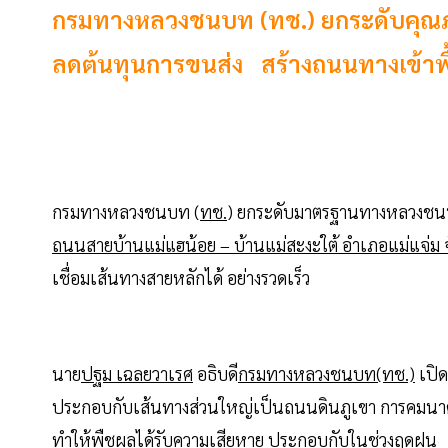
กรมทางหลวงชนบท (ทช.) ยกระดับคุณภา
ลดต้นทุนการขนส่ง สร้างถนนทางเข้าพื้
กรมทางหลวงชนบท (
ทช.
) ยกระดับมาตรฐานทางหลวงชนบท 
ถนนสายบ้านแม่แฮน้อย – บ้านแม่สะงะใต้ อำเภอแม่แจ่ม จั
เชื่อมเส้นทางสายหลักได้ อย่างรวดเร็ว
นาย
ปฐม เฉลยวาเรศ
อธิบดี
กรมทางหลวงชนบท(ทช.)
เปิด
ประกอบกับเส้นทางส่วนใหญ่เป็นถนนดินภูเขา การคมนาค
ทำให้พืชผลได้รับความเสียหาย ประกอบกับในช่วงฤดูฝน