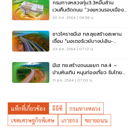
กรมทางหลวงทุ่ม3.3หมื่นล้าน
เวนคืนตัดถนน “วงแหวนรอบเมือง
แปดริ้ว “ยาว50กิโล
30 ก.ค. 2564 | 06:58 น.
ชาวโคราชมีเฮ ทล.ลุยสร้างสะพาน
เชื่อม "มอเตอร์เวย์บางปะอิน-
นครราชสีมา"
03 ส.ค. 2564 | 07:12 น.
มีเฮ ทช.สร้างถนนแยก ทล.4 –
บ้านหินเทิน หนุนท่องเที่ยว รับไทย
แลนด์ริเวียร่า
11 ส.ค. 2564 | 07:03 น.
แท็กที่เกี่ยวข้อง
อีอีซี
กรมทางหลวง
เขตเศรษฐกิจพิเศษ
เกาะกง
ขยายถนน