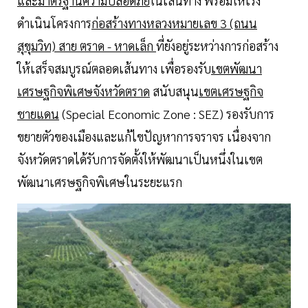
และมาตรฐานความปลอดภัย
ในเส้นทาง พร้อมให้เร่ง
ดำเนินโครงการ
ก่อสร้างทางหลวงหมายเลข 3 (ถนน
สุขุมวิท) สาย ตราด - หาดเล็ก
ที่ยังอยู่ระหว่างการก่อสร้าง
ให้เสร็จสมบูรณ์ตลอดเส้นทาง เพื่อรองรับ
เขตพัฒนา
เศรษฐกิจพิเศษจังหวัดตราด
สนับสนุน
เขตเศรษฐกิจ
ชายแดน
(Special Economic Zone : SEZ) รองรับการ
ขยายตัวของเมืองและแก้ไขปัญหาการจราจร เนื่องจาก
จังหวัดตราดได้รับการจัดตั้งให้พัฒนาเป็นหนึ่งในเขต
พัฒนาเศรษฐกิจพิเศษในระยะแรก