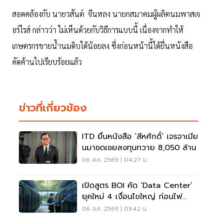
สอดคล้องกับ นายวสันต์ จีนหลง นายกสมาคมผู้ผลิตนมพาสเจ
อร์ไรส์ กล่าวว่า ไม่เห็นด้วยกับวิธีการแบบนี้ เนื่องจากทำให้
เกษตรกรขายน้ำนมดิบได้น้อยลง ซึ่งก่อนหน้านี้ได้ยื่นหนังสือ
คัดค้านไปเรียบร้อยแล้ว
ข่าวที่เกี่ยวข้อง
ITD ยื่นหนังสือ ‘สีหศักดิ์’ เจรจาเมีย
นมาชดเชยลงทุนทวาย 8,050 ล้าน
06 ส.ค. 2569 | 04:27 น.
เปิดสูตร BOI คัด ‘Data Center’
ยุคใหม่ 4 เงื่อนไขใหญ่ ก่อนไฟ
เขียวลงทุน
06 ส.ค. 2569 | 03:42 น.