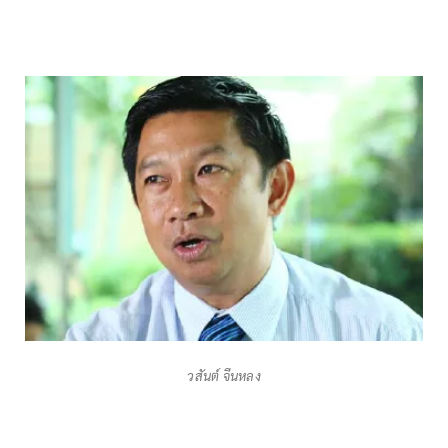
วสันต์ จีนหลง