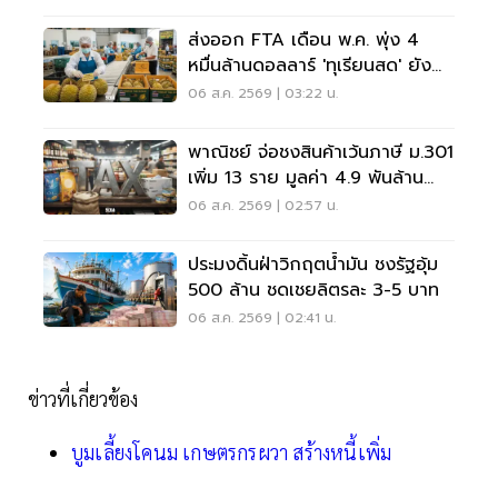
ส่งออก FTA เดือน พ.ค. พุ่ง 4
หมื่นล้านดอลลาร์ 'ทุเรียนสด' ยัง
ครองแชมป์
06 ส.ค. 2569 | 03:22 น.
พาณิชย์ จ่อชงสินค้าเว้นภาษี ม.301
เพิ่ม 13 ราย มูลค่า 4.9 พันล้าน
ดอลลาร์
06 ส.ค. 2569 | 02:57 น.
ประมงดิ้นฝ่าวิกฤตน้ำมัน ชงรัฐอุ้ม
500 ล้าน ชดเชยลิตรละ 3-5 บาท
06 ส.ค. 2569 | 02:41 น.
ข่าวที่เกี่ยวข้อง
บูมเลี้ยงโคนม เกษตรกรผวา สร้างหนี้เพิ่ม