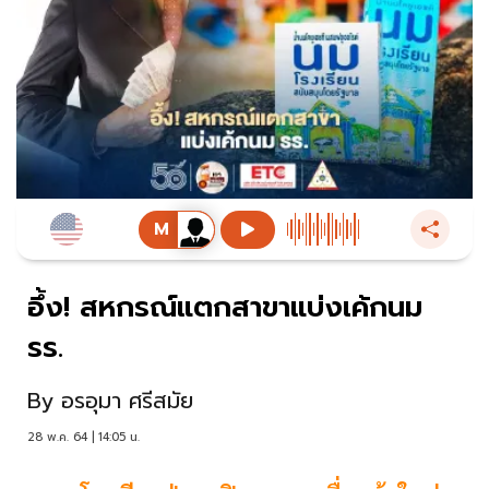
อึ้ง! สหกรณ์แตกสาขาแบ่งเค้กนม
รร.
By
อรอุมา ศรีสมัย
28 พ.ค. 64 | 14:05 น.