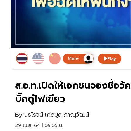
Play
ส.อ.ท.เปิดให้เอกชนจองซื้อวั
บิ๊กตู่ไฟเขียว
By
นิธิโรจน์ เกิดบุญภาณุวัฒน์
29 เม.ย. 64 | 09:05 น.