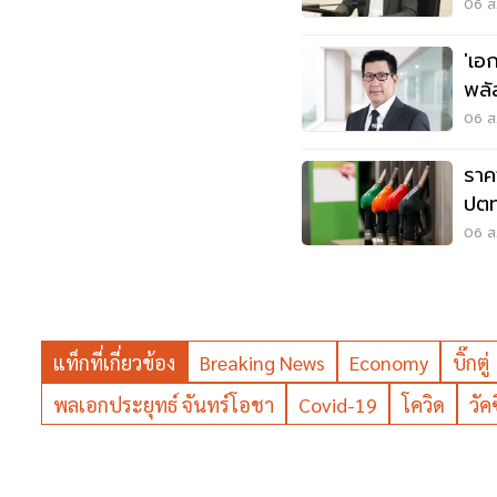
ม.3
06 ส.
'เอ
พลั
สูต
06 ส.
ราค
ปตท
06 ส.
แท็กที่เกี่ยวข้อง
Breaking News
Economy
บิ๊กตู่
พลเอกประยุทธ์ จันทร์โอชา
Covid-19
โควิด
วัค