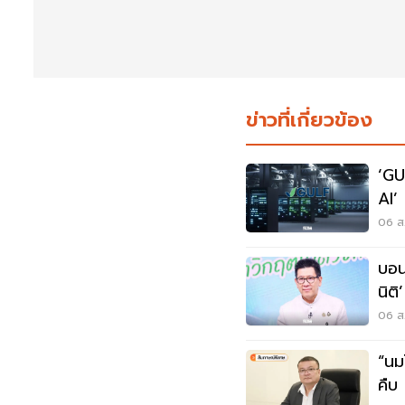
ข่าวที่เกี่ยวข้อง
‘GU
AI’ ตั้งเป้ารายได้โต 15% เดินหน้า
ลงท
06 ส.
บอน
นิต
ก.ย.
06 ส.
“นม
คืบ ลุ้น 11 ส.ค. ครม. อนุมัติขยายถึง