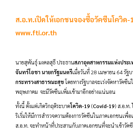
ส.อ.ท.เปิดให้เอกชนจองซื้อวัคซีนโควิด-1
www.fti.or.th
นายสุพันธุ์ มงคลสุธี ประธาน
สภาอุตสาหกรรมแห่งประ
จันทร์โอชา นายกรัฐมนตรี
เมื่อวันที่ 28 เมษายน 64 รั
กระทรวงสาธารณะสุข
โดยทางรัฐบาลจะเร่งจัดหาวัคซีน
พฤษภาคม จะมีวัคซีนเพิ่มเข้ามาอีกอย่างแน่นอน
ทั้งนี้ ตั้งแต่เกิดวิกฤติระบาด
โควิด-19
(
Covid-19
) ส.อ.ท.
ริเริ่มให้มีการสำรวจความต้องการวัคซีนในภาคเอกชนเพื่อ
ส.อ.ท. จะทำหน้าที่ประสานกับภาคเอกชนที่จะนำเข้าวัค