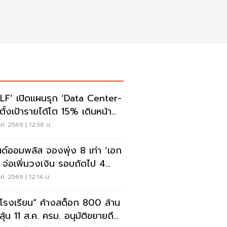
LF’ เปิดแผนรุก ‘Data Center-
ุนยุโรป
ค. 2569 | 12:36 น.
ด์ออมพลัส จองพุ่ง 8 เท่า ‘เอก
ิ’ จ่อเพิ่มวงเงิน รอบถัดไป 4
นี้
ค. 2569 | 12:14 น.
โรงเรียน” ค้างสต็อก 800 ล้าน