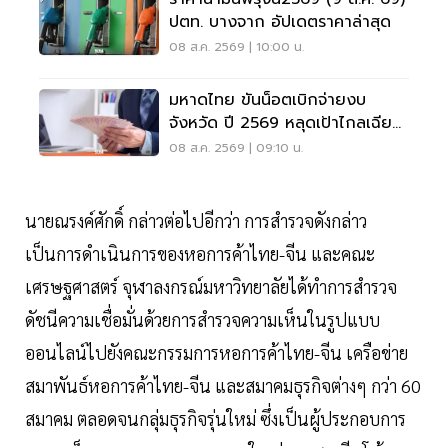
ปตท. บางจาก อัปเดตราคาล่าสุด
08 ส.ค. 2569 | 10:00 น.
มหาดไทย ขันน็อตเบิกจ่ายงบ
จังหวัด ปี 2569 หลุดเป้าไกลเฉียด
40%
08 ส.ค. 2569 | 09:10 น.
นายณรงค์ศักดิ์ กล่าวต่อไปอีกว่า การสำรวจดังกล่าว
เป็นการดำเนินการของหอการค้าไทย-จีน และคณะ
เศรษฐศาสตร์ จุฬาลงกรณ์มหาวิทยาลัยได้ทำการสำรวจ
ดัชนีความเชื่อมั่นด้วยการสำรวจความเห็นในรูปแบบ
ออนไลน์ไปยังคณะกรรมการหอการค้าไทย-จีน เครือข่าย
สมาพันธ์หอการค้าไทย-จีน และสมาคมธุรกิจต่างๆ กว่า 60
สมาคม ตลอดจนกลุ่มธุรกิจรุ่นใหม่ ซึ่งเป็นผู้ประกอบการ