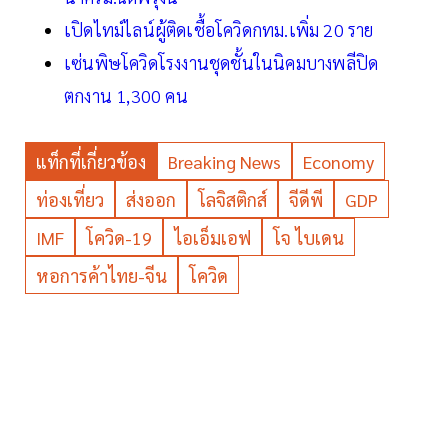
เปิดไทม์ไลน์ผู้ติดเชื้อโควิดกทม.เพิ่ม 20 ราย
เซ่นพิษโควิดโรงงานชุดชั้นในนิคมบางพลีปิด
ตกงาน 1,300 คน
แท็กที่เกี่ยวข้อง
Breaking News
Economy
ท่องเที่ยว
ส่งออก
โลจิสติกส์
จีดีพี
GDP
IMF
โควิด-19
ไอเอ็มเอฟ
โจ ไบเดน
หอการค้าไทย-จีน
โควิด