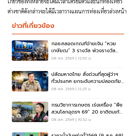
เกี่ยวข้องทั้งหลายจะได้มีเวลาเตรียมตัวและนักท่องเที่ยว
ต่างชาติดังกล่าวจะได้มีเวลาวางแผนการท่องเที่ยวล่วงหน้า
ข่าวที่เกี่ยวข้อง
กอช.คลอดเกณฑ์จ่ายเงิน “หวย
เกษียณ” 3 รางวัล พ่วงรางวัล
พิเศษ
08 ส.ค. 2569 | 12:30 น.
ปลัดมหาดไทย สั่งด่วนที่สุดผู้ว่าฯ
ทั่วประเทศ ยกระดับความปลอดภัย
โรงเรียน
08 ส.ค. 2569 | 12:25 น.
กรมวิชาการเกษตร เร่งเครื่อง “พืช
สวนโลกอุดรฯ 69” 20 ชาติตบเท้า
ร่วมโชว์นวัตกรรม
08 ส.ค. 2569 | 10:32 น.
ราคาน้ำมันพรุ่งนี้2569 (9 ส.ค. 69)