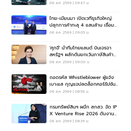
ตัน รุกชิงตลาดสหรัฐ
06 ส.ค. 2569 | 09:47 น.
ไทย-เมียนมา เปิดเวทีธุรกิจใหญ่
ปลุกการค้าทะลุ 4 แสนล้าน เชื่อม
ลงทุน
06 ส.ค. 2569 | 09:05 น.
'ศุภจี' นำทีมไทยแลนด์ บินเจรจา
สหรัฐฯ ผลักดันยกเว้นภาษีสินค้า
ไทยเพิ่ม
06 ส.ค. 2569 | 09:00 น.
ถอดรหัส Whistleblower ผู้แจ้ง
เบาะแส กุญแจปลดล็อกคอร์รัปชัน
วัดใจไทยสู่ OECD
06 ส.ค. 2569 | 08:56 น.
กรมทรัพย์สินฯ ผนึก สกสว. จัด IP
X Venture Rise 2026 ดันงาน
วิจัยสู่ธุรกิจ-ลงทุน
06 ส.ค. 2569 | 08:39 น.