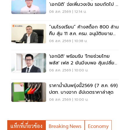
‘เอกนิติ’ จ่อเพิ่มวงเงิน รอบถัดไป 4
ก.ย.นี้
06 ส.ค. 2569 | 12:14 น.
“นมโรงเรียน” ค้างสต็อก 800 ล้าน
คืบ ลุ้น 11 ส.ค. ครม. อนุมัติขยาย
ถึง ม.3
06 ส.ค. 2569 | 10:38 น.
'เอกนิติ' พร้อมรับ 'ไทยช่วยไทย
พลัส' เฟส 2 ยันมีงบพอ ลุ้นเปลี่ยน
สูตรคืน 'คนละครึ่ง'
06 ส.ค. 2569 | 10:00 น.
ราคาน้ำมันพรุ่งนี้2569 (7 ส.ค. 69)
ปตท. บางจาก อัปเดตราคาล่าสุด
06 ส.ค. 2569 | 10:00 น.
แท็กที่เกี่ยวข้อง
Breaking News
Economy