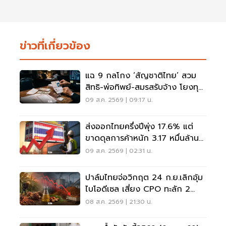
ข่าวที่เกี่ยวข้อง
แฉ 9 กลโกง ‘สัญชาติไทย’ สวม
สิทธิ-พ่อทิพย์-สมรสรับจ้าง โยงทุน
สีเทา
09 ส.ค. 2569 | 09:17 น.
ส่งออกไทยครึ่งปีพุ่ง 17.6% แต่
ขาดดุลการค้าหนัก 3.17 หมื่นล้าน
ดอลลาร์
09 ส.ค. 2569 | 02:31 น.
ปาล์มไทยจ่อวิกฤต 24 ก.ย.เลิกอุ้ม
ไบโอดีเซล เสี่ยง CPO ทะลัก 2
ล้านตัน
08 ส.ค. 2569 | 21:30 น.