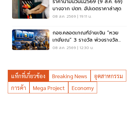
ราคาน้ำมันวันนี้2569 (9 ส.ค. 69)
บางจาก ปตท. อัปเดตราคาล่าสุด
08 ส.ค. 2569 | 19:11 น.
กอช.คลอดเกณฑ์จ่ายเงิน “หวย
เกษียณ” 3 รางวัล พ่วงรางวัล
พิเศษ
08 ส.ค. 2569 | 12:30 น.
แท็กที่เกี่ยวข้อง
Breaking News
อุตสาหกรรม
การค้า
Mega Project
Economy