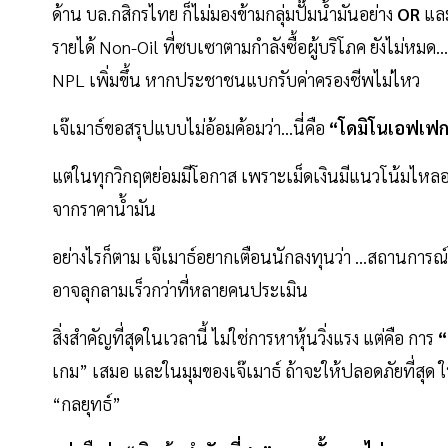
ด้าน บล.กสิกรไทย ก็ไม่มองข้ามกลุ่มปั๊มน้ำมันอย่าง
OR
แล
รายได้ Non-Oil ที่ซบเซาตามกำลังซื้อผู้บริโภค ยังไม่หมด..
NPL เพิ่มขึ้น หากประชาชนแบกรับค่าครองชีพไม่ไหว
เจ๊เมาธ์ขอสรุปแบบไม่อ้อมค้อมว่า...นี่คือ
“โดมิโนเอฟเฟก
แต่ในทุกวิกฤตย่อมมีโอกาส เพราะเม็ดเงินมีแนวโน้มไหลออ
จากราคาน้ำมัน
อย่างไรก็ตาม เจ๊เมาธ์อยากเตือนนักลงทุนว่า ...สถานการณ์
อาจลุกลามเร็วกว่าที่หลายคนประเมิน
สิ่งสำคัญที่สุดในเวลานี้ ไม่ใช่การหาหุ้นวิ่งแรง แต่คือ การ
“
เกม” เสมอ และในมุมของเจ๊เมาธ์ ถ้าจะให้ปลอดภัยที่สุด ในน
“กลยุทธ์”