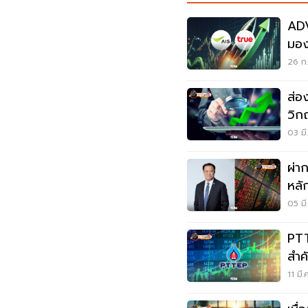
ADV
มอง
26 ก.
ส่อง
วิก
03 มี
ผ่า
หลั
05 มี
PTT
สำคั
11 มี