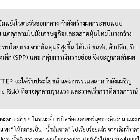
ามขัดแย้งในตะวันออกกลาง กำลังสร้างผลกระทบแบบ
าน แต่ลุกลามไปยังเศรษฐกิจและตลาดหุ้นไทยในวงกว้าง
ะทบโดยตรง จากต้นทุนที่สูงขึ้น ได้แก่ ขนส่ง, ค้าปลีก, รับ
เล็ก (SPP) และ กลุ่มการเงินรายย่อย ซึ่งจะถูกกดดันผล
 PTTEP จะได้รับประโยชน์ แต่ภาพรวมตลาดกำลังเผชิญ
ic Risk) ที่อาจลุกลามรุนแรง และรวดเร็วกว่าที่คาดการณ์
ว่าจะจบลงง่าย ๆ ในขณะที่การปิดช่องแคบฮอร์มุซของอิหร่าน และก
ันแพง”
ให้กลายเป็น “น้ำมันขาด” ไปเรียบร้อยแล้ว จากเดิมที่ราคา
อุปทานน้ำมันราว 70% ของโลกจากอ่าวเปอร์เซียไม่สามารถส่งออกไ