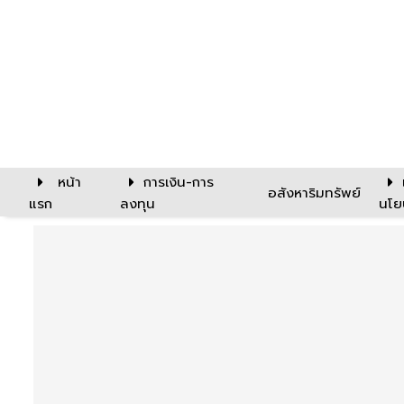
หน้า
การเงิน-การ
อสังหาริมทรัพย์
แรก
ลงทุน
นโย