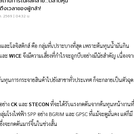
่อสถานการณ์คลี่คลาย...ตลาดหุ้น
ถึงเวลาของผู้กล้า!
.ค. 2569 | 04:32 น.
่งและโลจิสติกส์ คือ กลุ่มที่เปราะบางที่สุด เพราะต้นทุนน้ำมันกิน
และ
WICE
จึงมีความเสี่ยงที่กำไรจะถูกบีบอย่างมีนัยสำคัญ เนื่องจ
นทุนการกระจายสินค้าไปยังสาขาทั่วประเทศ ก็จะกลายเป็นตัวฉุด
อย่าง
CK
และ
STECON
ที่จะได้รับแรงกดดันจากต้นทุนหน้างานที
่มโรงไฟฟ้า SPP อย่าง BGRIM และ GPSC ที่แม้จะดูมั่นคง แต่ก็มี
ึ่งจะกดดันมาร์จิ้นในช่วงสั้น