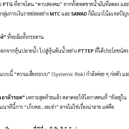
ะ
PTG
ที่อาจโดน “ดาบสองคม” จากทั้งยอดขายน้ำมันที่ลดลง และ
.กลุ่มการเงินรายย่อยอย่าง
MTC
และ
SAWAD
ก็มีแนวโน้มเจอปัญ
ต์”
ที่จะล้มทั้งกระดาน
กจากหุ้นปลายน้ำ ไปสู่หุ้นต้นน้ำอย่าง
PTTEP
ที่ได้ประโยชน์ตร
แบบนี้ “ความเสี่ยงระบบ” (Systemic Risk) กำลังค่อย ๆ ก่อตัว แล
เอาตัวรอด”
เพราะสุดท้ายแล้ว ตลาดจะให้โอกาสคนที่ “ยังอยู่ใน
าทีนี้การ “เก็บคอ...งอเข่า” อาจไม่ใช่เรื่องน่าอาย แต่คือ