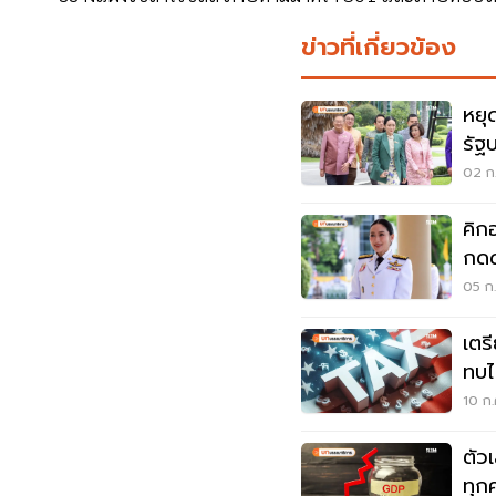
ข่าวที่เกี่ยวข้อง
หยุ
รัฐ
02 ก.
คิก
กดด
05 ก
เตร
ทบไ
10 ก.
ตัว
ทุก