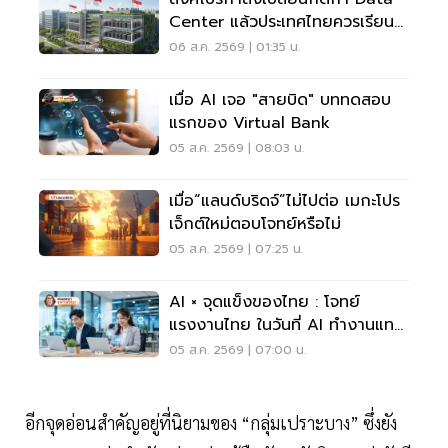
Center แล้วประเทศไทยควรเรียนรู้
อะไร?
06 ส.ค. 2569 | 01:35 น.
เมื่อ AI เจอ "สายบิด" บททดสอบ
แรกของ Virtual Bank
05 ส.ค. 2569 | 08:03 น.
เมื่อ“แลนด์บริดจ์”ไม่ไปต่อ เมกะโปร
เจ็กต์ใหม่ตอบโจทย์หรือไม่
05 ส.ค. 2569 | 07:25 น.
AI × จุดแข็งของไทย : โจทย์
แรงงานไทย ในวันที่ AI ทำงานแทน
เราได้มากขึ้น
05 ส.ค. 2569 | 07:00 น.
อีกจุดอ่อนสำคัญอยู่ที่นิยามของ “กลุ่มเปราะบาง” ซึ่งยัง