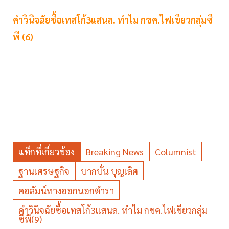
คำวินิจฉัยซื้อเทสโก้3แสนล. ทำไม กขค.ไฟเขียวกลุ่มซี
พี (6)
แท็กที่เกี่ยวข้อง
Breaking News
Columnist
ฐานเศรษฐกิจ
บากบั่น บุญเลิศ
คอลัมน์ทางออกนอกตำรา
คำวินิจฉัยซื้อเทสโก้3แสนล. ทำไม กขค.ไฟเขียวกลุ่ม
ซีพี(9)