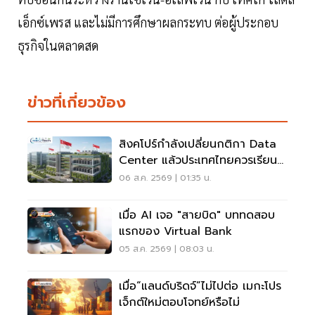
เอ็กซ์เพรส และไม่มีการศึกษาผลกระทบ ต่อผู้ประกอบ
ธุรกิจในตลาดสด
ข่าวที่เกี่ยวข้อง
สิงคโปร์กำลังเปลี่ยนกติกา Data
Center แล้วประเทศไทยควรเรียนรู้
อะไร?
06 ส.ค. 2569 | 01:35 น.
เมื่อ AI เจอ "สายบิด" บททดสอบ
แรกของ Virtual Bank
05 ส.ค. 2569 | 08:03 น.
เมื่อ“แลนด์บริดจ์”ไม่ไปต่อ เมกะโปร
เจ็กต์ใหม่ตอบโจทย์หรือไม่