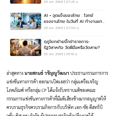
05 ส.ค. 2569 | 07:25 น.
AI × จุดแข็งของไทย : โจทย์
แรงงานไทย ในวันที่ AI ทำงานแทน
เราได้มากขึ้น
05 ส.ค. 2569 | 07:00 น.
ฤดูโยกย้ายบิ๊กข้าราชการ-
รัฐวิสาหกิจ วัดฝีมือหรือวัดสาย?
05 ส.ค. 2569 | 05:16 น.
ล่าสุดทาง
นายสกนธ์ วรัญญูวัฒนา
ประธานกรรมการการ
แข่งขันทางการค้า ออกมาเปิดเผยว่า กลุ่มเครือเจริญ
โภคภัณฑ์ หรือกลุ่ม CP ได้แจ้งรับทราบมติของคณะ
กรรมการแข่งขันทางการค้าที่มีมติเสียงข้างมากอนุญาตให้
ควบรวมธุรกิจควบรวมกิจการกับบริษัท เอก-ชัย ดีสทริบิ
วชั่น ซิสเทม จํากัด ผู้ประกอบธุรกิจค้าปลีกภายใต้