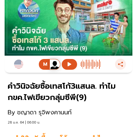
คำวินิจฉัยซื้อเทสโก้3แสนล. ทำไม
กขค.ไฟเขียวกลุ่มซีพี(9)
By
ชญาดา รุจิพงคานนท์
28 ม.ค. 64 | 06:00 น.